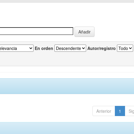
En orden
Autor/registro
Anterior
1
Si