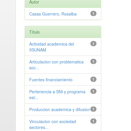
Autor
Casas Guerrero, Rosalba
1
Título
Actividad academica del
1
IISUNAM
Articulacion con problematica
1
soc...
Fuentes financiamiento
1
Pertenencia a SNI y programa
1
est...
Produccion academica y difusion
1
Vinculacion con sociedad
1
sectores...