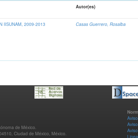
Autor(es)
 IISUNAM, 2009-2013
Casas Guerrero, Rosalba
Norm
Aviso
Aviso
utónoma de México.
Aviso
 04510, Ciudad de México, México.
Linea