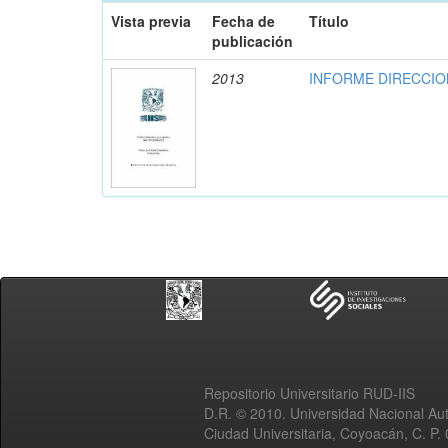
Vista previa
Fecha de
Título
publicación
2013
INFORME DIRECCION
Repositorio Universitario RUD-IIS
D.R. © 2010. Universidad Nacional A
Ciudad Universitaria, Coyoacán, C. P.