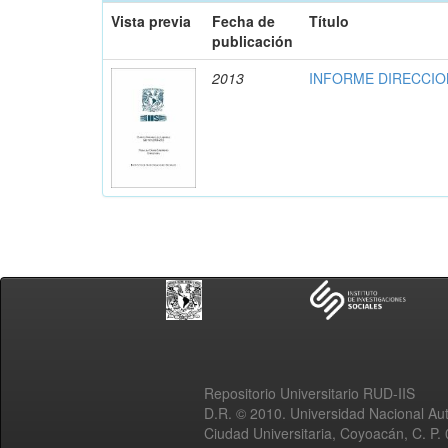
Vista previa
Fecha de
Título
publicación
2013
INFORME DIRECCION
Repositorio Universitario RUD-IIS
D.R. © 2010. Universidad Nacional A
Ciudad Universitaria, Coyoacán, C. P.