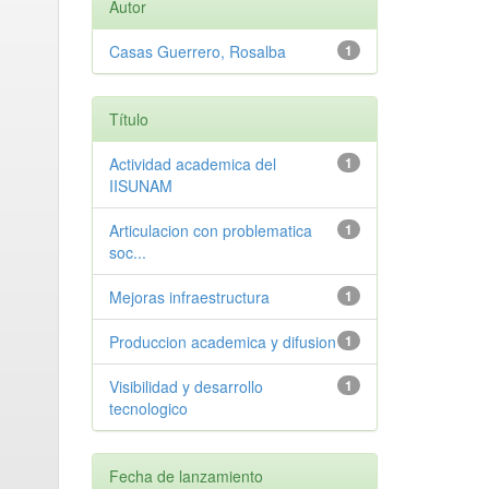
Autor
Casas Guerrero, Rosalba
1
Título
Actividad academica del
1
IISUNAM
Articulacion con problematica
1
soc...
Mejoras infraestructura
1
Produccion academica y difusion
1
Visibilidad y desarrollo
1
tecnologico
Fecha de lanzamiento