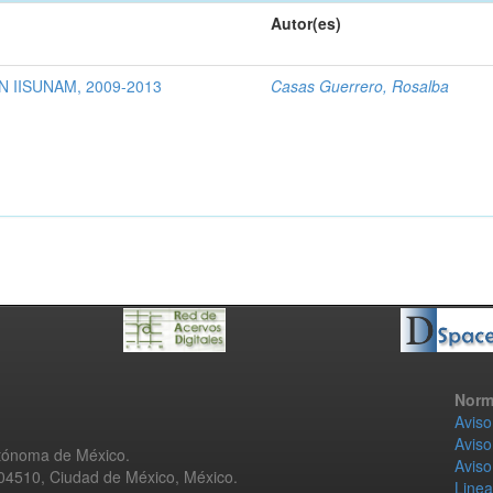
Autor(es)
 IISUNAM, 2009-2013
Casas Guerrero, Rosalba
Norm
Aviso
Aviso
utónoma de México.
Aviso
 04510, Ciudad de México, México.
Linea