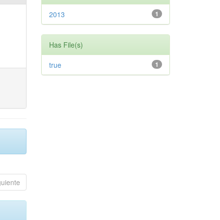
2013
1
Has File(s)
true
1
guiente