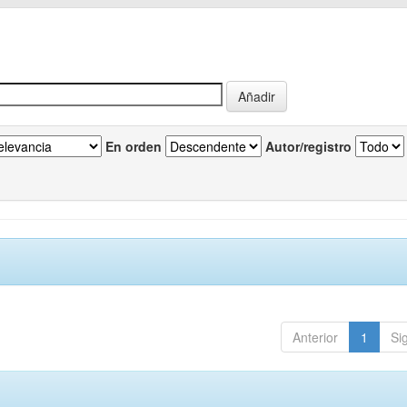
En orden
Autor/registro
Anterior
1
Si