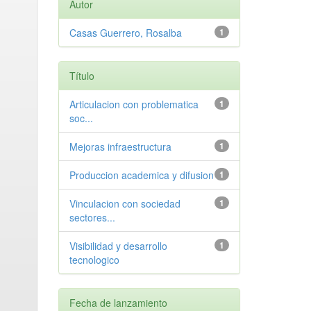
Autor
Casas Guerrero, Rosalba
1
Título
Articulacion con problematica
1
soc...
Mejoras infraestructura
1
Produccion academica y difusion
1
Vinculacion con sociedad
1
sectores...
Visibilidad y desarrollo
1
tecnologico
Fecha de lanzamiento