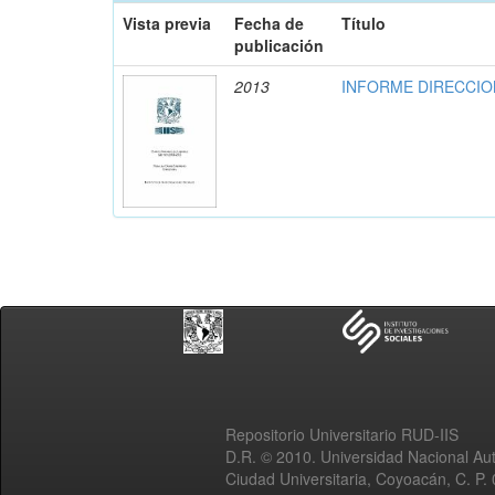
Vista previa
Fecha de
Título
publicación
2013
INFORME DIRECCION
Repositorio Universitario RUD-IIS
D.R. © 2010. Universidad Nacional A
Ciudad Universitaria, Coyoacán, C. P.