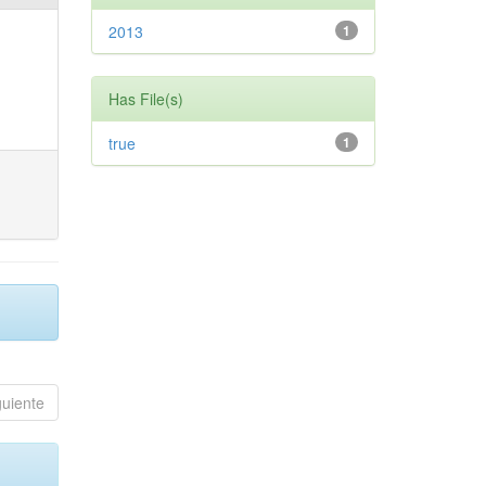
2013
1
Has File(s)
true
1
guiente