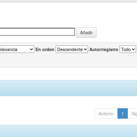
En orden
Autor/registro
Anterior
1
Si