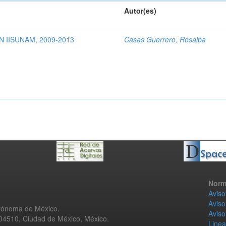
Autor(es)
 IISUNAM, 2009-2013
Casas Guerrero, Rosalba
Norm
Aviso
Aviso
utónoma de México.
Aviso
 04510, Ciudad de México, México.
Linea