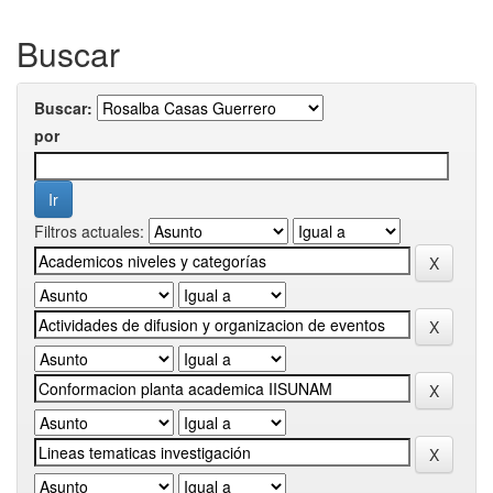
Buscar
Buscar:
por
Filtros actuales: