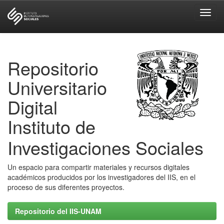
Skip
navigation
Repositorio
Universitario
Digital
Instituto de
Investigaciones Sociales
Un espacio para compartir materiales y recursos digitales
académicos producidos por los investigadores del IIS, en el
proceso de sus diferentes proyectos.
Repositorio del IIS-UNAM