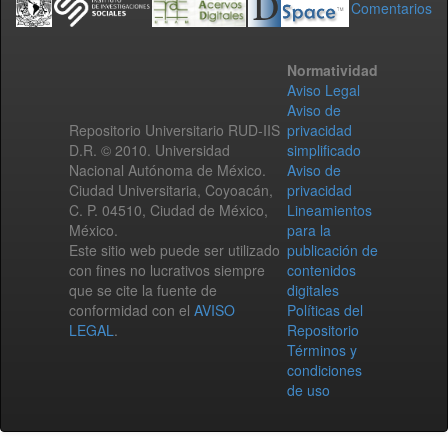
Comentarios
Normatividad
Aviso Legal
Aviso de
Repositorio Universitario RUD-IIS
privacidad
D.R. © 2010. Universidad
simplificado
Nacional Autónoma de México.
Aviso de
Ciudad Universitaria, Coyoacán,
privacidad
C. P. 04510, Ciudad de México,
Lineamientos
México.
para la
Este sitio web puede ser utilizado
publicación de
con fines no lucrativos siempre
contenidos
que se cite la fuente de
digitales
conformidad con el
AVISO
Políticas del
LEGAL
.
Repositorio
Términos y
condiciones
de uso