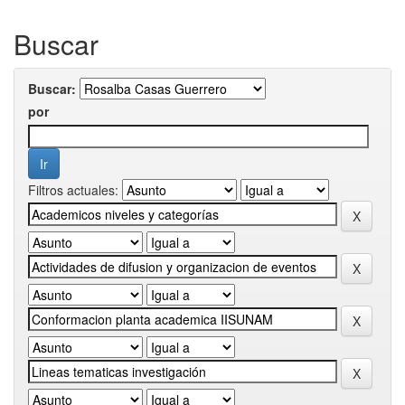
Buscar
Buscar:
por
Filtros actuales: