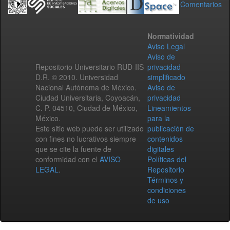
Comentarios
Normatividad
Aviso Legal
Aviso de
Repositorio Universitario RUD-IIS
privacidad
D.R. © 2010. Universidad
simplificado
Nacional Autónoma de México.
Aviso de
Ciudad Universitaria, Coyoacán,
privacidad
C. P. 04510, Ciudad de México,
Lineamientos
México.
para la
Este sitio web puede ser utilizado
publicación de
con fines no lucrativos siempre
contenidos
que se cite la fuente de
digitales
conformidad con el
AVISO
Políticas del
LEGAL
.
Repositorio
Términos y
condiciones
de uso