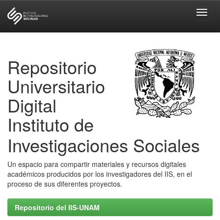
Skip
navigation
Repositorio
Universitario
Digital
Instituto de
Investigaciones Sociales
Un espacio para compartir materiales y recursos digitales
académicos producidos por los investigadores del IIS, en el
proceso de sus diferentes proyectos.
Repositorio del IIS-UNAM