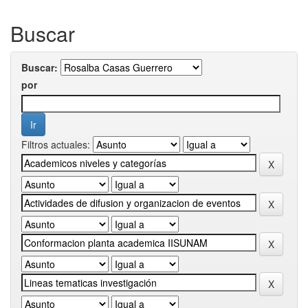
Buscar
Buscar:
por
Filtros actuales: