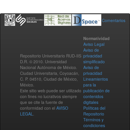
Comentarios
Normatividad
Aviso Legal
Aviso de
Repositorio Universitario RUD-IIS
privacidad
D.R. © 2010. Universidad
simplificado
Nacional Autónoma de México.
Aviso de
Ciudad Universitaria, Coyoacán,
privacidad
C. P. 04510, Ciudad de México,
Lineamientos
México.
para la
Este sitio web puede ser utilizado
publicación de
con fines no lucrativos siempre
contenidos
que se cite la fuente de
digitales
conformidad con el
AVISO
Políticas del
LEGAL
.
Repositorio
Términos y
condiciones