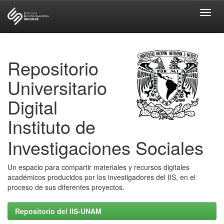
Skip
navigation
Repositorio
Universitario
Digital
Instituto de
Investigaciones Sociales
Un espacio para compartir materiales y recursos digitales
académicos producidos por los investigadores del IIS, en el
proceso de sus diferentes proyectos.
Repositorio del IIS-UNAM