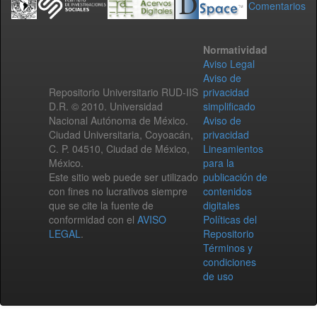
Comentarios
Normatividad
Aviso Legal
Aviso de
Repositorio Universitario RUD-IIS
privacidad
D.R. © 2010. Universidad
simplificado
Nacional Autónoma de México.
Aviso de
Ciudad Universitaria, Coyoacán,
privacidad
C. P. 04510, Ciudad de México,
Lineamientos
México.
para la
Este sitio web puede ser utilizado
publicación de
con fines no lucrativos siempre
contenidos
que se cite la fuente de
digitales
conformidad con el
AVISO
Políticas del
LEGAL
.
Repositorio
Términos y
condiciones
de uso