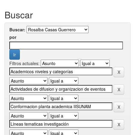
Buscar
Buscar:
por
Filtros actuales: