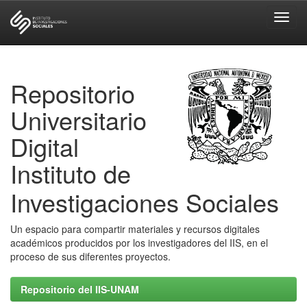
Skip
navigation
Repositorio
Universitario
Digital
Instituto de
Investigaciones Sociales
Un espacio para compartir materiales y recursos digitales
académicos producidos por los investigadores del IIS, en el
proceso de sus diferentes proyectos.
Repositorio del IIS-UNAM