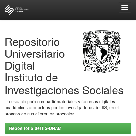
Skip
navigation
Repositorio
Universitario
Digital
Instituto de
Investigaciones Sociales
Un espacio para compartir materiales y recursos digitales
académicos producidos por los investigadores del IIS, en el
proceso de sus diferentes proyectos.
Repositorio del IIS-UNAM