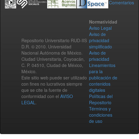
Comentarios
Normatividad
Aviso Legal
Aviso de
Repositorio Universitario RUD-IIS
privacidad
D.R. © 2010. Universidad
simplificado
Nacional Autónoma de México.
Aviso de
Ciudad Universitaria, Coyoacán,
privacidad
C. P. 04510, Ciudad de México,
Lineamientos
México.
para la
Este sitio web puede ser utilizado
publicación de
con fines no lucrativos siempre
contenidos
que se cite la fuente de
digitales
conformidad con el
AVISO
Políticas del
LEGAL
.
Repositorio
Términos y
condiciones
de uso