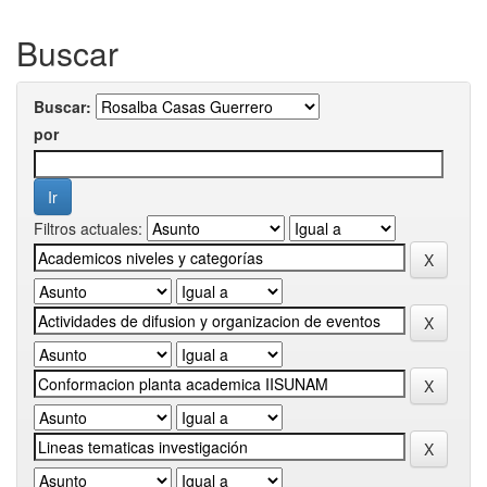
Buscar
Buscar:
por
Filtros actuales: