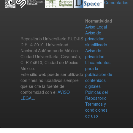
Comentarios
Normatividad
Aviso Legal
Aviso de
Repositorio Universitario RUD-IIS
privacidad
D.R. © 2010. Universidad
simplificado
Nacional Autónoma de México.
Aviso de
Ciudad Universitaria, Coyoacán,
privacidad
C. P. 04510, Ciudad de México,
Lineamientos
México.
para la
Este sitio web puede ser utilizado
publicación de
con fines no lucrativos siempre
contenidos
que se cite la fuente de
digitales
conformidad con el
AVISO
Políticas del
LEGAL
.
Repositorio
Términos y
condiciones
de uso