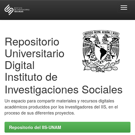
Skip
navigation
Repositorio
Universitario
Digital
Instituto de
Investigaciones Sociales
Un espacio para compartir materiales y recursos digitales
académicos producidos por los investigadores del IIS, en el
proceso de sus diferentes proyectos.
Repositorio del IIS-UNAM