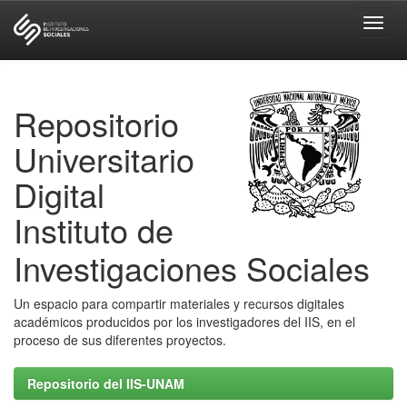
Skip
navigation
Repositorio
Universitario
Digital
Instituto de
Investigaciones Sociales
Un espacio para compartir materiales y recursos digitales
académicos producidos por los investigadores del IIS, en el
proceso de sus diferentes proyectos.
Repositorio del IIS-UNAM