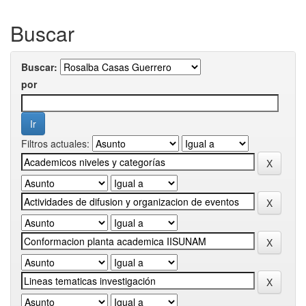
Buscar
Buscar:
por
Filtros actuales: