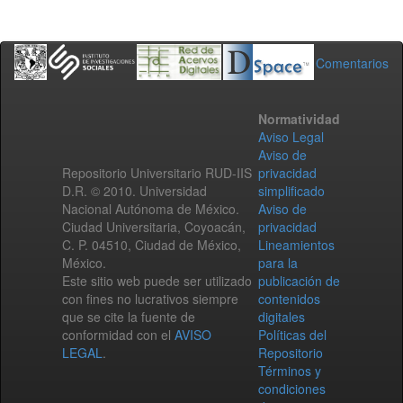
Comentarios
Normatividad
Aviso Legal
Aviso de
Repositorio Universitario RUD-IIS
privacidad
D.R. © 2010. Universidad
simplificado
Nacional Autónoma de México.
Aviso de
Ciudad Universitaria, Coyoacán,
privacidad
C. P. 04510, Ciudad de México,
Lineamientos
México.
para la
Este sitio web puede ser utilizado
publicación de
con fines no lucrativos siempre
contenidos
que se cite la fuente de
digitales
conformidad con el
AVISO
Políticas del
LEGAL
.
Repositorio
Términos y
condiciones