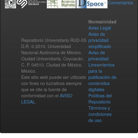
Comentarios
Normatividad
Aviso Legal
Aviso de
Repositorio Universitario RUD-IIS
privacidad
D.R. © 2010. Universidad
simplificado
Nacional Autónoma de México.
Aviso de
Ciudad Universitaria, Coyoacán,
privacidad
C. P. 04510, Ciudad de México,
Lineamientos
México.
para la
Este sitio web puede ser utilizado
publicación de
con fines no lucrativos siempre
contenidos
que se cite la fuente de
digitales
conformidad con el
AVISO
Políticas del
LEGAL
.
Repositorio
Términos y
condiciones
de uso