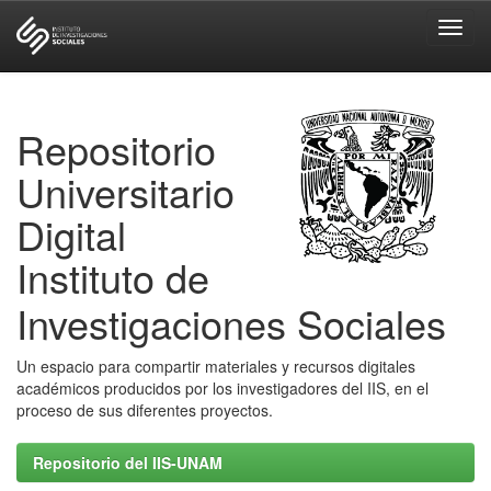
Skip
navigation
Repositorio
Universitario
Digital
Instituto de
Investigaciones Sociales
Un espacio para compartir materiales y recursos digitales
académicos producidos por los investigadores del IIS, en el
proceso de sus diferentes proyectos.
Repositorio del IIS-UNAM