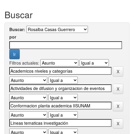
Buscar
Buscar:
por
Filtros actuales: