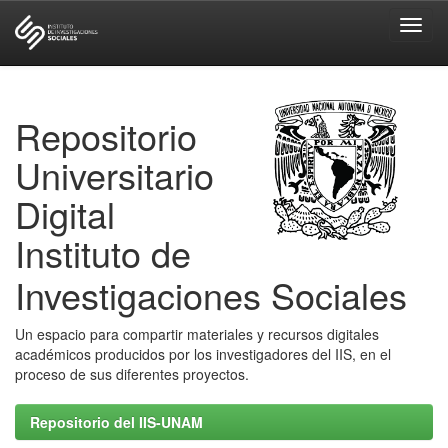
Skip
navigation
Repositorio
Universitario
Digital
Instituto de
Investigaciones Sociales
Un espacio para compartir materiales y recursos digitales
académicos producidos por los investigadores del IIS, en el
proceso de sus diferentes proyectos.
Repositorio del IIS-UNAM