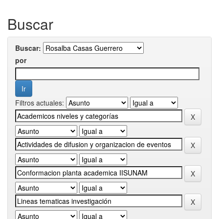
Buscar
Buscar:
por
Filtros actuales: