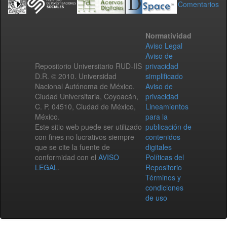
Comentarios
Normatividad
Aviso Legal
Aviso de
Repositorio Universitario RUD-IIS
privacidad
D.R. © 2010. Universidad
simplificado
Nacional Autónoma de México.
Aviso de
Ciudad Universitaria, Coyoacán,
privacidad
C. P. 04510, Ciudad de México,
Lineamientos
México.
para la
Este sitio web puede ser utilizado
publicación de
con fines no lucrativos siempre
contenidos
que se cite la fuente de
digitales
conformidad con el
AVISO
Políticas del
LEGAL
.
Repositorio
Términos y
condiciones
de uso