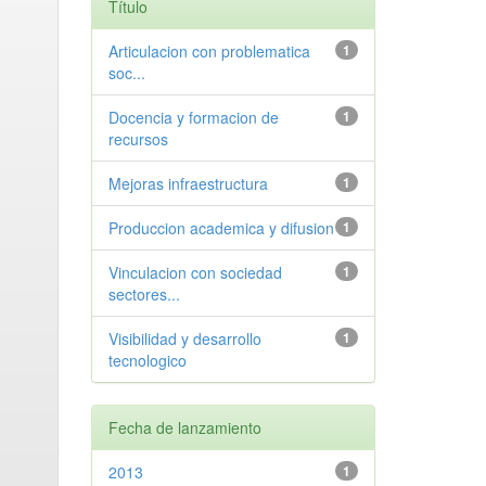
Título
Articulacion con problematica
1
soc...
Docencia y formacion de
1
recursos
Mejoras infraestructura
1
Produccion academica y difusion
1
Vinculacion con sociedad
1
sectores...
Visibilidad y desarrollo
1
tecnologico
Fecha de lanzamiento
2013
1