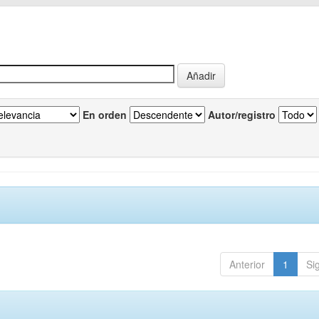
En orden
Autor/registro
Anterior
1
Si