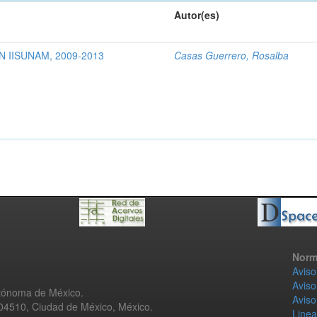
Autor(es)
 IISUNAM, 2009-2013
Casas Guerrero, Rosalba
Norm
Aviso
Aviso
utónoma de México.
Aviso
 04510, Ciudad de México, México.
Linea