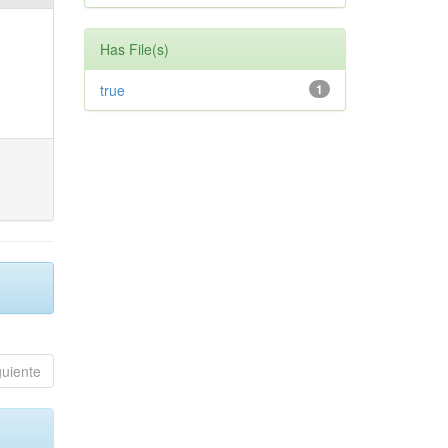
Has File(s)
true
1
guiente