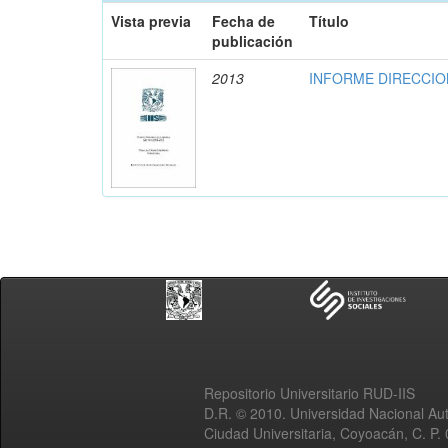
Vista previa
Fecha de
Título
publicación
2013
INFORME DIRECCION
Repositorio Universitario RUD-IIS
D.R. © 2010. Universidad Nacional A
Ciudad Universitaria, Coyoacán, C. P.