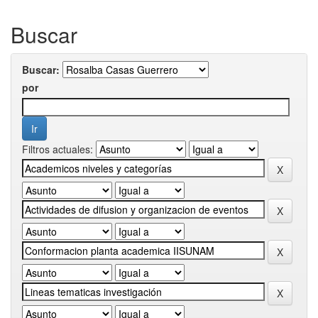
Buscar
Buscar:
por
Filtros actuales: