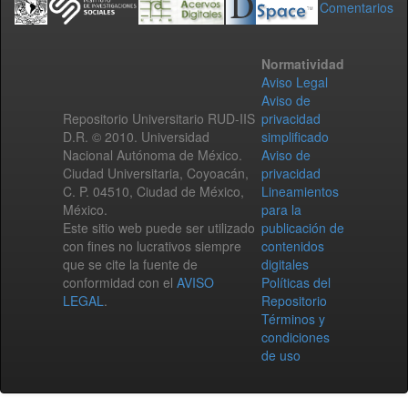
Comentarios
Normatividad
Aviso Legal
Aviso de
Repositorio Universitario RUD-IIS
privacidad
D.R. © 2010. Universidad
simplificado
Nacional Autónoma de México.
Aviso de
Ciudad Universitaria, Coyoacán,
privacidad
C. P. 04510, Ciudad de México,
Lineamientos
México.
para la
Este sitio web puede ser utilizado
publicación de
con fines no lucrativos siempre
contenidos
que se cite la fuente de
digitales
conformidad con el
AVISO
Políticas del
LEGAL
.
Repositorio
Términos y
condiciones
de uso