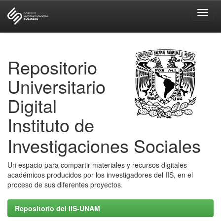
Skip
navigation
Repositorio
Universitario
Digital
Instituto de
Investigaciones Sociales
Un espacio para compartir materiales y recursos digitales
académicos producidos por los investigadores del IIS, en el
proceso de sus diferentes proyectos.
Repositorio del IIS-UNAM