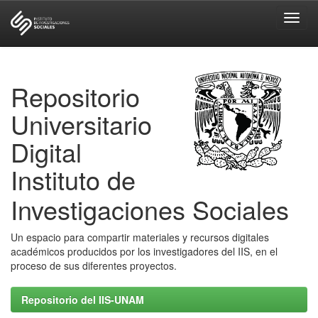
Skip
navigation
Repositorio
Universitario
Digital
Instituto de
Investigaciones Sociales
Un espacio para compartir materiales y recursos digitales
académicos producidos por los investigadores del IIS, en el
proceso de sus diferentes proyectos.
Repositorio del IIS-UNAM