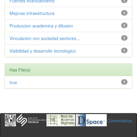
Fuentes financiamiento
1
Mejoras infraestructura
1
Produccion academica y difusion
1
Vinculacion con sociedad sectores...
1
Visibilidad y desarrollo tecnologico
1
Has File(s)
true
1
Comentarios