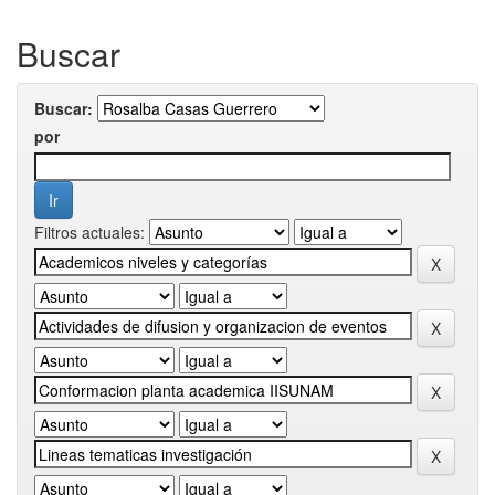
Buscar
Buscar:
por
Filtros actuales: