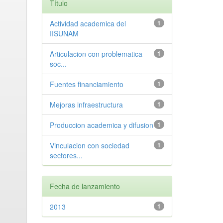
Título
Actividad academica del
1
IISUNAM
Articulacion con problematica
1
soc...
Fuentes financiamiento
1
Mejoras infraestructura
1
Produccion academica y difusion
1
Vinculacion con sociedad
1
sectores...
Fecha de lanzamiento
2013
1