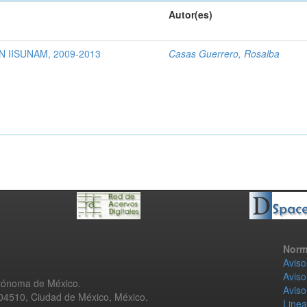
Autor(es)
 IISUNAM, 2009-2013
Casas Guerrero, Rosalba
Norm
Aviso
Aviso
utónoma de México.
Aviso
 04510, Ciudad de México, México.
Linea