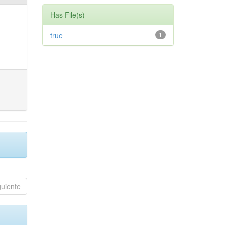
Has File(s)
true
1
guiente