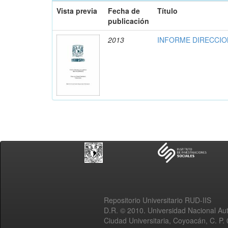
Vista previa
Fecha de
Título
publicación
2013
INFORME DIRECCION
Repositorio Universitario RUD-IIS
D.R. © 2010. Universidad Nacional A
Ciudad Universitaria, Coyoacán, C. P.