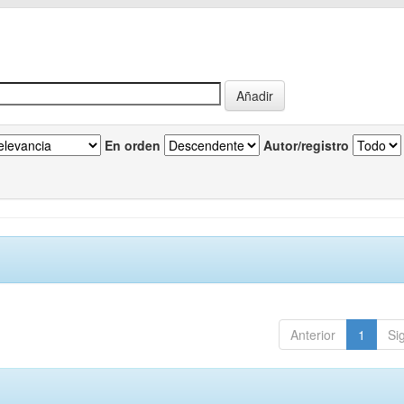
En orden
Autor/registro
Anterior
1
Si