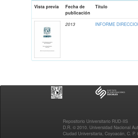
Vista previa
Fecha de
Título
publicación
2013
INFORME DIRECCION
Repositorio Universitario RUD-IIS
D.R. © 2010. Universidad Nacional A
Ciudad Universitaria, Coyoacán, C. P.