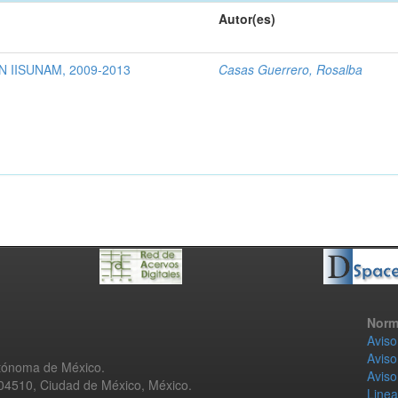
Autor(es)
 IISUNAM, 2009-2013
Casas Guerrero, Rosalba
Norm
Aviso
Aviso
utónoma de México.
Aviso
 04510, Ciudad de México, México.
Linea