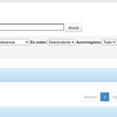
En orden
Autor/registro
Anterior
1
Si