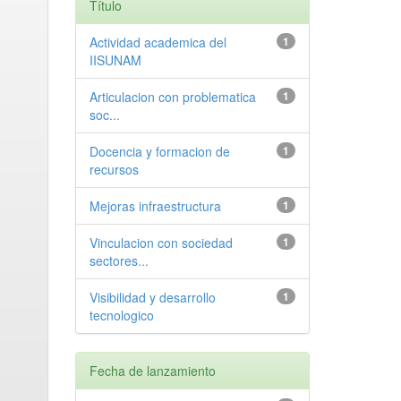
Título
Actividad academica del
1
IISUNAM
Articulacion con problematica
1
soc...
Docencia y formacion de
1
recursos
Mejoras infraestructura
1
Vinculacion con sociedad
1
sectores...
Visibilidad y desarrollo
1
tecnologico
Fecha de lanzamiento