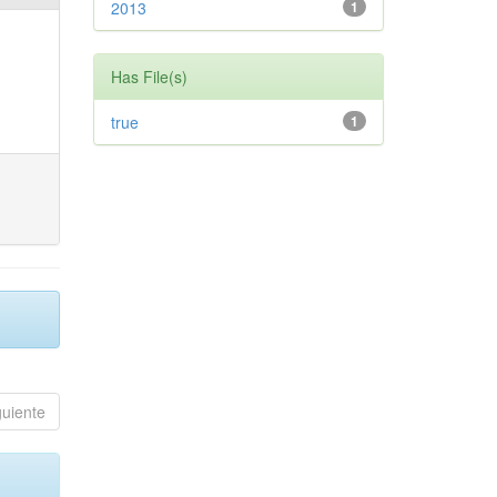
2013
1
Has File(s)
true
1
guiente