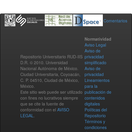
Comentarios
Normatividad
Aviso Legal
Aviso de
Repositorio Universitario RUD-IIS
privacidad
D.R. © 2010. Universidad
simplificado
Nacional Autónoma de México.
Aviso de
Ciudad Universitaria, Coyoacán,
privacidad
C. P. 04510, Ciudad de México,
Lineamientos
México.
para la
Este sitio web puede ser utilizado
publicación de
con fines no lucrativos siempre
contenidos
que se cite la fuente de
digitales
conformidad con el
AVISO
Políticas del
LEGAL
.
Repositorio
Términos y
condiciones