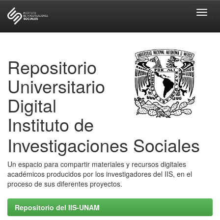
Skip
navigation
Repositorio
Universitario
Digital
Instituto de
Investigaciones Sociales
Un espacio para compartir materiales y recursos digitales
académicos producidos por los investigadores del IIS, en el
proceso de sus diferentes proyectos.
Repositorio del IIS-UNAM