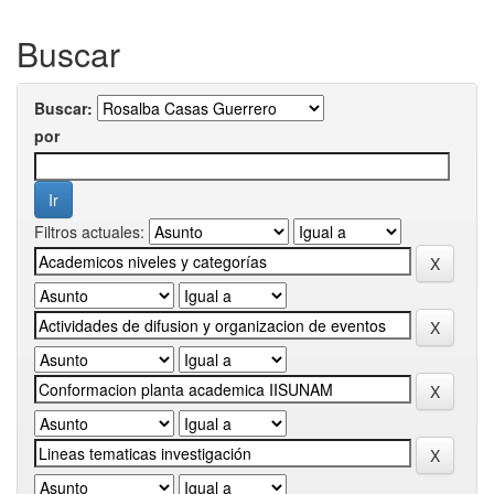
Buscar
Buscar:
por
Filtros actuales: