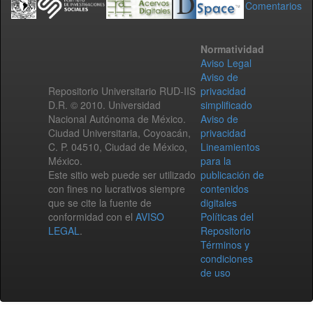
Comentarios
Normatividad
Aviso Legal
Aviso de
Repositorio Universitario RUD-IIS
privacidad
D.R. © 2010. Universidad
simplificado
Nacional Autónoma de México.
Aviso de
Ciudad Universitaria, Coyoacán,
privacidad
C. P. 04510, Ciudad de México,
Lineamientos
México.
para la
Este sitio web puede ser utilizado
publicación de
con fines no lucrativos siempre
contenidos
que se cite la fuente de
digitales
conformidad con el
AVISO
Políticas del
LEGAL
.
Repositorio
Términos y
condiciones
de uso