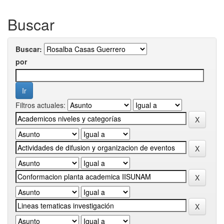
Buscar
Buscar:
por
Filtros actuales: