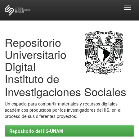
Skip
navigation
Repositorio
Universitario
Digital
Instituto de
Investigaciones Sociales
Un espacio para compartir materiales y recursos digitales
académicos producidos por los investigadores del IIS, en el
proceso de sus diferentes proyectos.
Repositorio del IIS-UNAM