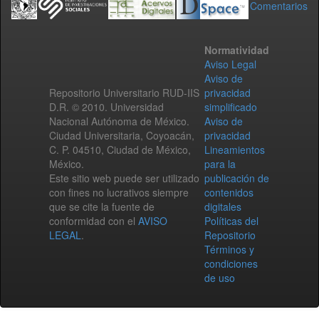
Comentarios
Normatividad
Aviso Legal
Aviso de
Repositorio Universitario RUD-IIS
privacidad
D.R. © 2010. Universidad
simplificado
Nacional Autónoma de México.
Aviso de
Ciudad Universitaria, Coyoacán,
privacidad
C. P. 04510, Ciudad de México,
Lineamientos
México.
para la
Este sitio web puede ser utilizado
publicación de
con fines no lucrativos siempre
contenidos
que se cite la fuente de
digitales
conformidad con el
AVISO
Políticas del
LEGAL
.
Repositorio
Términos y
condiciones
de uso