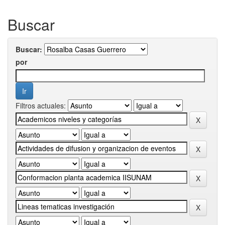
Buscar
Buscar:
por
Filtros actuales: