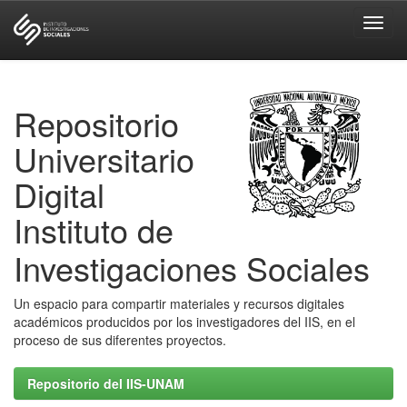
Skip
navigation
Repositorio
Universitario
Digital
Instituto de
Investigaciones Sociales
Un espacio para compartir materiales y recursos digitales
académicos producidos por los investigadores del IIS, en el
proceso de sus diferentes proyectos.
Repositorio del IIS-UNAM