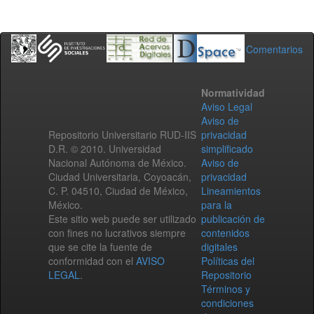
Comentarios
Normatividad
Aviso Legal
Aviso de
Repositorio Universitario RUD-IIS
privacidad
D.R. © 2010. Universidad
simplificado
Nacional Autónoma de México.
Aviso de
Ciudad Universitaria, Coyoacán,
privacidad
C. P. 04510, Ciudad de México,
Lineamientos
México.
para la
Este sitio web puede ser utilizado
publicación de
con fines no lucrativos siempre
contenidos
que se cite la fuente de
digitales
conformidad con el
AVISO
Políticas del
LEGAL
.
Repositorio
Términos y
condiciones