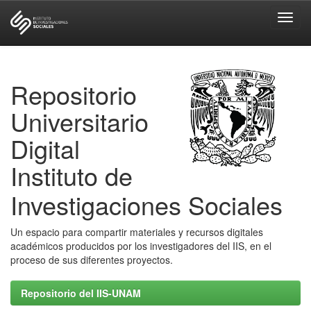
Skip
navigation
Repositorio
Universitario
Digital
Instituto de
Investigaciones Sociales
Un espacio para compartir materiales y recursos digitales
académicos producidos por los investigadores del IIS, en el
proceso de sus diferentes proyectos.
Repositorio del IIS-UNAM