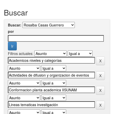
Buscar
Buscar:
por
Filtros actuales: