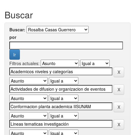
Buscar
Buscar:
por
Filtros actuales: