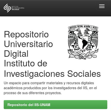
Skip
navigation
Repositorio
Universitario
Digital
Instituto de
Investigaciones Sociales
Un espacio para compartir materiales y recursos digitales
académicos producidos por los investigadores del IIS, en el
proceso de sus diferentes proyectos.
Repositorio del IIS-UNAM