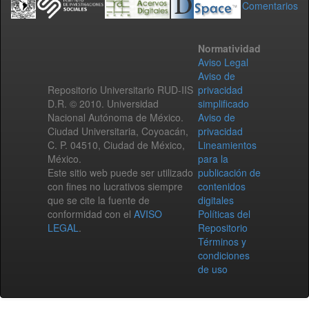
Comentarios
Normatividad
Aviso Legal
Aviso de
Repositorio Universitario RUD-IIS
privacidad
D.R. © 2010. Universidad
simplificado
Nacional Autónoma de México.
Aviso de
Ciudad Universitaria, Coyoacán,
privacidad
C. P. 04510, Ciudad de México,
Lineamientos
México.
para la
Este sitio web puede ser utilizado
publicación de
con fines no lucrativos siempre
contenidos
que se cite la fuente de
digitales
conformidad con el
AVISO
Políticas del
LEGAL
.
Repositorio
Términos y
condiciones
de uso