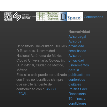
Comentarios
Normatividad
Aviso Legal
Aviso de
Repositorio Universitario RUD-IIS
privacidad
D.R. © 2010. Universidad
simplificado
Nacional Autónoma de México.
Aviso de
Ciudad Universitaria, Coyoacán,
privacidad
C. P. 04510, Ciudad de México,
Lineamientos
México.
para la
Este sitio web puede ser utilizado
publicación de
con fines no lucrativos siempre
contenidos
que se cite la fuente de
digitales
conformidad con el
AVISO
Políticas del
LEGAL
.
Repositorio
Términos y
condiciones