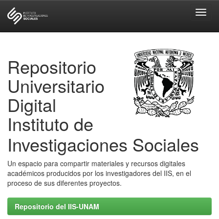
Skip
navigation
Repositorio
Universitario
Digital
Instituto de
Investigaciones Sociales
Un espacio para compartir materiales y recursos digitales
académicos producidos por los investigadores del IIS, en el
proceso de sus diferentes proyectos.
Repositorio del IIS-UNAM