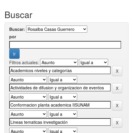
Buscar
Buscar:
por
Filtros actuales: