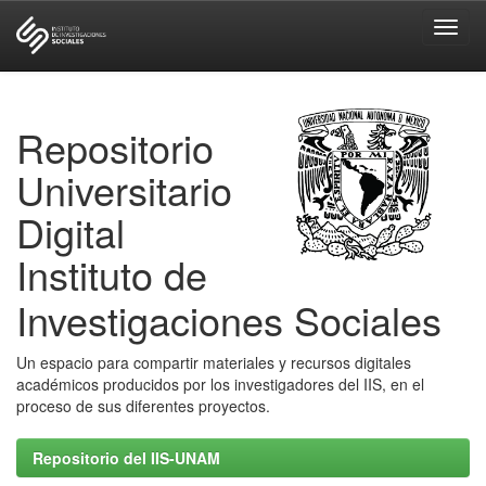
Skip
navigation
Repositorio
Universitario
Digital
Instituto de
Investigaciones Sociales
Un espacio para compartir materiales y recursos digitales
académicos producidos por los investigadores del IIS, en el
proceso de sus diferentes proyectos.
Repositorio del IIS-UNAM