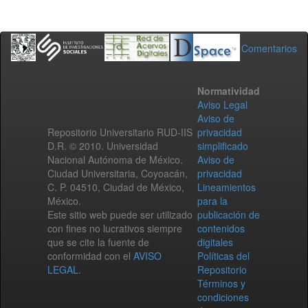
Comentarios
Normatividad
Aviso Legal
Aviso de
Repositorio Universitario RUD-IIS
privacidad
D.R. © 2010. Universidad
simplificado
Nacional Autónoma de México.
Aviso de
Ciudad Universitaria, Coyoacán,
privacidad
C. P. 04510, Ciudad de México,
Lineamientos
México.
para la
Este sitio web puede ser utilizado
publicación de
con fines no lucrativos siempre
contenidos
que se cite la fuente de
digitales
conformidad con el
AVISO
Políticas del
LEGAL
.
Repositorio
Términos y
condiciones