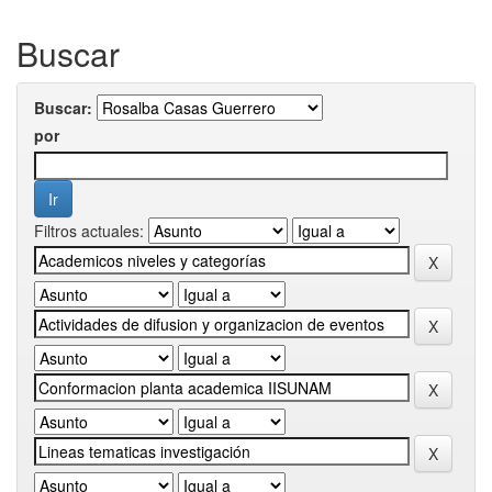
Buscar
Buscar:
por
Filtros actuales: