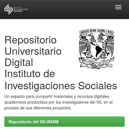
Skip
navigation
Repositorio
Universitario
Digital
Instituto de
Investigaciones Sociales
Un espacio para compartir materiales y recursos digitales
académicos producidos por los investigadores del IIS, en el
proceso de sus diferentes proyectos.
Repositorio del IIS-UNAM