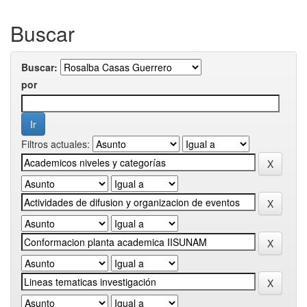
Buscar
Buscar:
por
Filtros actuales: