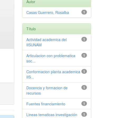
Autor
Casas Guerrero, Rosalba
1
Título
Actividad academica del
1
IISUNAM
Articulacion con problematica
1
soc...
Conformacion planta academica
1
IIS...
Docencia y formacion de
1
recursos
Fuentes financiamiento
1
Lineas tematicas investigación
1