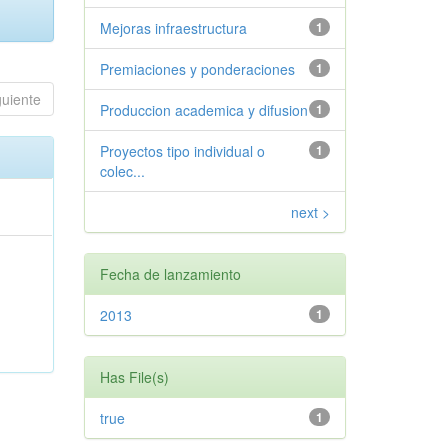
Mejoras infraestructura
1
Premiaciones y ponderaciones
1
guiente
Produccion academica y difusion
1
Proyectos tipo individual o
1
colec...
next >
Fecha de lanzamiento
2013
1
Has File(s)
true
1