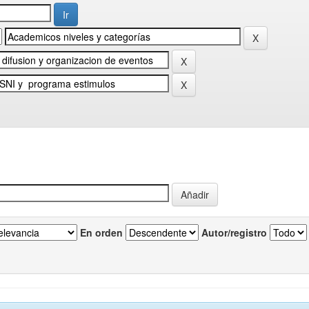
En orden
Autor/registro