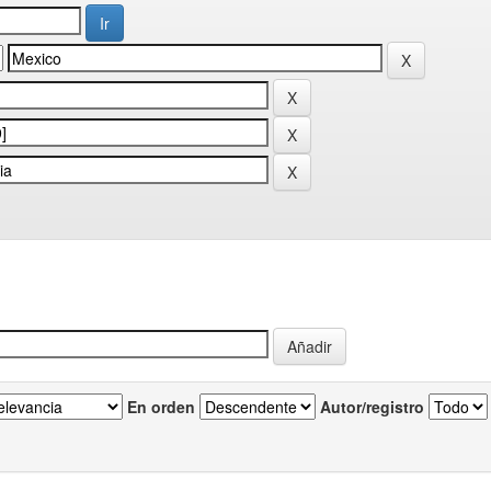
En orden
Autor/registro