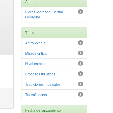
Autor
Flores Mercado, Bertha
1
Georgina
Título
Antropologia
1
Mirada critica
1
Nivel estetico
1
Procesos turisticos
1
Tradiciones musicales
1
Turistificacion
1
Fecha de lanzamiento