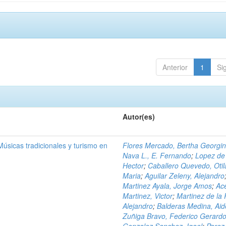
Anterior
1
Si
Autor(es)
Músicas tradicionales y turismo en
Flores Mercado, Bertha Georgi
Nava L., E. Fernando
;
Lopez de
Hector
;
Caballero Quevedo, Otil
Maria
;
Aguilar Zeleny, Alejandro
Martinez Ayala, Jorge Amos
;
Ac
Martinez, Victor
;
Martinez de la
Alejandro
;
Balderas Medina, Ai
Zuñiga Bravo, Federico Gerard