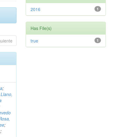
2016
1
Has File(s)
guiente
true
1
na
;
 Llano,
a
;
evedo
 Rosa,
dee
;
o
;