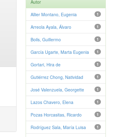
Autor
Allier Montano, Eugenia
1
Arreola Ayala, Álvaro
1
Boils, Guillermo
1
García Ugarte, Marta Eugenia
1
Gortari, Hira de
1
Gutiérrez Chong, Natividad
1
José Valenzuela, Georgette
1
Lazos Chavero, Elena
1
Pozas Horcasitas, Ricardo
1
Rodríguez Sala, María Luisa
1