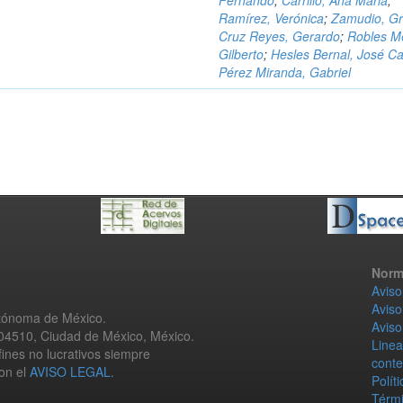
Fernando
;
Carrillo, Ana Maria
;
Ramírez, Verónica
;
Zamudio, Gr
Cruz Reyes, Gerardo
;
Robles M
Gilberto
;
Hesles Bernal, José Ca
Pérez Miranda, Gabriel
Norm
Aviso
Aviso
utónoma de México.
Aviso
 04510, Ciudad de México, México.
Linea
fines no lucrativos siempre
conte
con el
AVISO LEGAL
.
Polít
Térmi