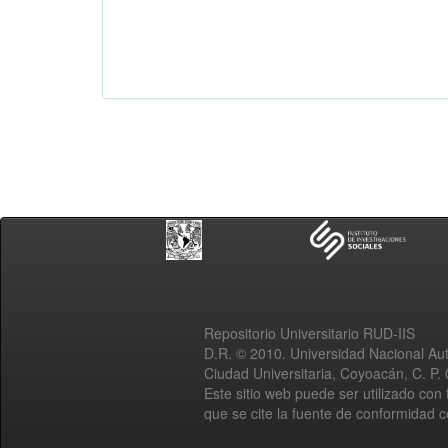
Repositorio Universitario RUD-IIS
D.R. © 2010. Universidad Nacional A
Ciudad Universitaria, Coyoacán, C. P.
Este sitio web puede ser utilizado con 
que se cite la fuente de conformidad 