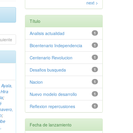
next >
Título
Analisis actualidad
1
guiente
Bicentenario Independencia
1
Centenario Revolucion
1
Desafios busqueda
1
Nacion
1
 Ayala,
 Hira
Nuevo modelo desarrollo
1
ia
;
é
Reflexion repercusiones
1
havero,
o
;
ibe
Fecha de lanzamiento
,