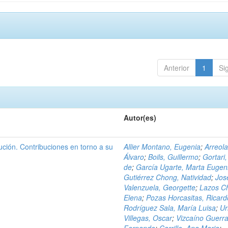
Anterior
1
Si
Autor(es)
ción. Contribuciones en torno a su
Allier Montano, Eugenia
;
Arreola
Álvaro
;
Boils, Guillermo
;
Gortari,
de
;
García Ugarte, Marta Eugen
Gutiérrez Chong, Natividad
;
Jos
Valenzuela, Georgette
;
Lazos C
Elena
;
Pozas Horcasitas, Ricard
Rodríguez Sala, María Luisa
;
Ur
Villegas, Oscar
;
Vizcaíno Guerra