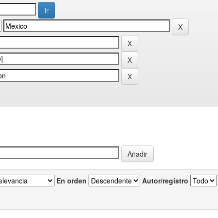
En orden
Autor/registro