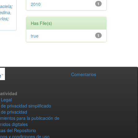
2010
1
aciela
;
edina,
rlos
;
Has File(s)
true
1
Comentarios
atividad
 Legal
 de privacidad simplificado
 de privacidad
mientos para la publicación de
nidos digitales
icas del Repositorio
nos y condiciones de uso