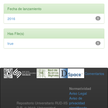
Fecha de lanzamiento
2016
1
Has File(s)
true
1
Comentarios
Normatividad
Aviso Legal
Aviso de
Repositorio Universitario RUD-IIS
privacidad
D.R. © 2010. Universidad
simplificado