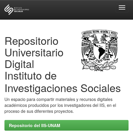
Skip
navigation
Repositorio
Universitario
Digital
Instituto de
Investigaciones Sociales
Un espacio para compartir materiales y recursos digitales
académicos producidos por los investigadores del IIS, en el
proceso de sus diferentes proyectos.
Repositorio del IIS-UNAM