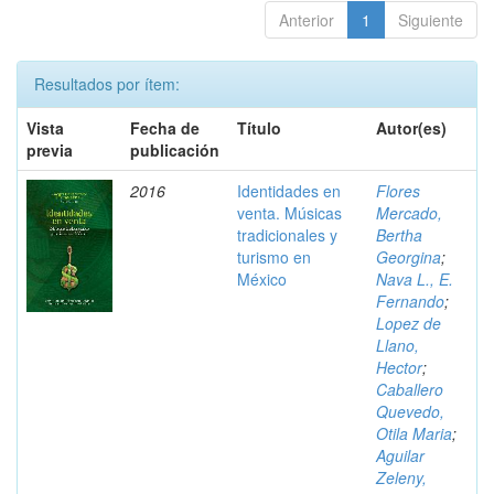
Anterior
1
Siguiente
Resultados por ítem:
Vista
Fecha de
Título
Autor(es)
previa
publicación
2016
Identidades en
Flores
venta. Músicas
Mercado,
tradicionales y
Bertha
turismo en
Georgina
;
México
Nava L., E.
Fernando
;
Lopez de
Llano,
Hector
;
Caballero
Quevedo,
Otila Maria
;
Aguilar
Zeleny,