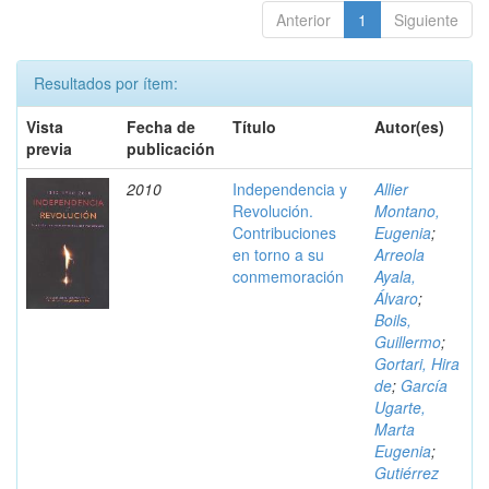
Anterior
1
Siguiente
Resultados por ítem:
Vista
Fecha de
Título
Autor(es)
previa
publicación
2010
Independencia y
Allier
Revolución.
Montano,
Contribuciones
Eugenia
;
en torno a su
Arreola
conmemoración
Ayala,
Álvaro
;
Boils,
Guillermo
;
Gortari, Hira
de
;
García
Ugarte,
Marta
Eugenia
;
Gutiérrez