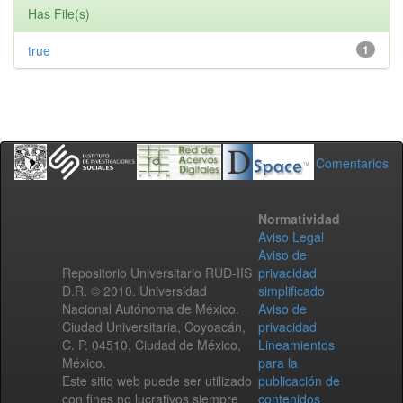
Has File(s)
true
1
Comentarios
Normatividad
Aviso Legal
Aviso de
Repositorio Universitario RUD-IIS
privacidad
D.R. © 2010. Universidad
simplificado
Nacional Autónoma de México.
Aviso de
Ciudad Universitaria, Coyoacán,
privacidad
C. P. 04510, Ciudad de México,
Lineamientos
México.
para la
Este sitio web puede ser utilizado
publicación de
con fines no lucrativos siempre
contenidos