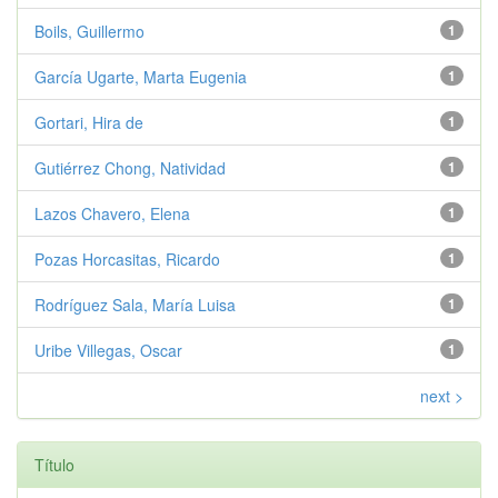
Boils, Guillermo
1
García Ugarte, Marta Eugenia
1
Gortari, Hira de
1
Gutiérrez Chong, Natividad
1
Lazos Chavero, Elena
1
Pozas Horcasitas, Ricardo
1
Rodríguez Sala, María Luisa
1
Uribe Villegas, Oscar
1
next >
Título