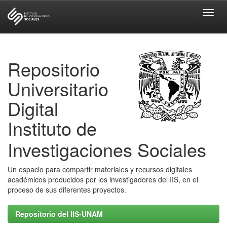
Skip
navigation
Repositorio
Universitario
Digital
Instituto de
Investigaciones Sociales
Un espacio para compartir materiales y recursos digitales
académicos producidos por los investigadores del IIS, en el
proceso de sus diferentes proyectos.
Repositorio del IIS-UNAM