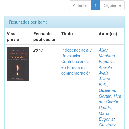
Anterior
1
Siguiente
Resultados por ítem:
Vista
Fecha de
Título
Autor(es)
previa
publicación
2010
Independencia y
Allier
Revolución.
Montano,
Contribuciones
Eugenia
;
en torno a su
Arreola
conmemoración
Ayala,
Álvaro
;
Boils,
Guillermo
;
Gortari, Hira
de
;
García
Ugarte,
Marta
Eugenia
;
Gutiérrez