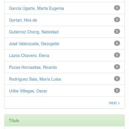
García Ugarte, Marta Eugenia
1
Gortari, Hira de
1
Gutiérrez Chong, Natividad
1
José Valenzuela, Georgette
1
Lazos Chavero, Elena
1
Pozas Horcasitas, Ricardo
1
Rodríguez Sala, María Luisa
1
Uribe Villegas, Oscar
1
next >
Título