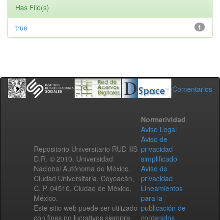
Has File(s)
true
1
Comentarios
Normatividad
Aviso Legal
Aviso de
Repositorio Universitario RUD-IIS
privacidad
D.R. © 2010. Universidad
simplificado
Nacional Autónoma de México.
Aviso de
Ciudad Universitaria, Coyoacán,
privacidad
C. P. 04510, Ciudad de México,
Lineamientos
México.
para la
Este sitio web puede ser utilizado
publicación de
con fines no lucrativos siempre
contenidos