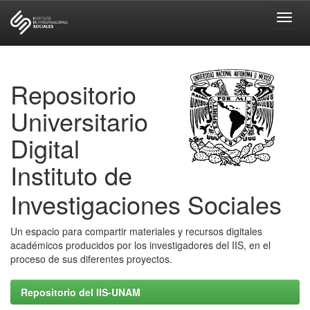
Skip
navigation
Repositorio
Universitario
Digital
Instituto de
Investigaciones Sociales
Un espacio para compartir materiales y recursos digitales
académicos producidos por los investigadores del IIS, en el
proceso de sus diferentes proyectos.
Repositorio del IIS-UNAM