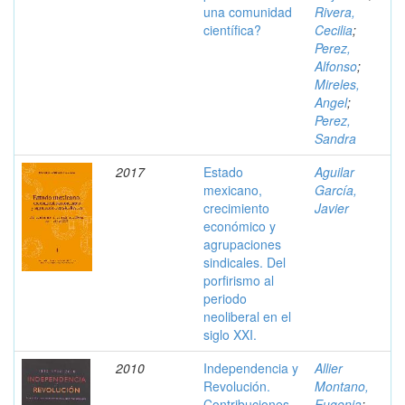
una comunidad
Rivera,
científica?
Cecilia
;
Perez,
Alfonso
;
Mireles,
Angel
;
Perez,
Sandra
2017
Estado
Aguilar
mexicano,
García,
crecimiento
Javier
económico y
agrupaciones
sindicales. Del
porfirismo al
periodo
neoliberal en el
siglo XXI.
2010
Independencia y
Allier
Revolución.
Montano,
Contribuciones
Eugenia
;