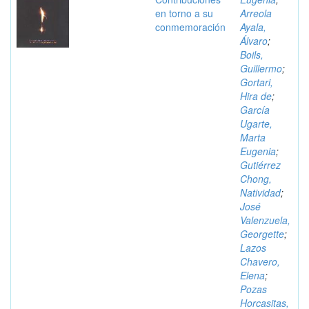
en torno a su
Arreola
conmemoración
Ayala,
Álvaro
;
Boils,
Guillermo
;
Gortari,
Hira de
;
García
Ugarte,
Marta
Eugenia
;
Gutiérrez
Chong,
Natividad
;
José
Valenzuela,
Georgette
;
Lazos
Chavero,
Elena
;
Pozas
Horcasitas,