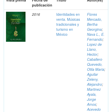
Vista previa
Fecha de
Título
Autor(es)
publicación
2016
Identidades en
Flores
venta. Músicas
Mercado,
tradicionales y
Bertha
turismo en
Georgina
;
México
Nava L., E.
Fernando
;
Lopez de
Llano,
Hector
;
Caballero
Quevedo,
Otila Maria
;
Aguilar
Zeleny,
Alejandro
;
Martinez
Ayala,
Jorge
Amos
;
Acevedo