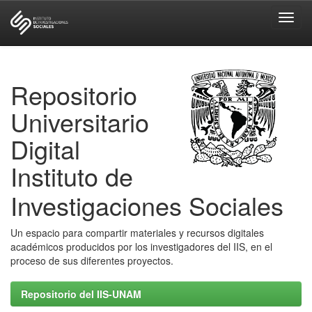
Skip
navigation
Repositorio
Universitario
Digital
Instituto de
Investigaciones Sociales
Un espacio para compartir materiales y recursos digitales
académicos producidos por los investigadores del IIS, en el
proceso de sus diferentes proyectos.
Repositorio del IIS-UNAM