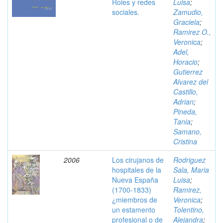
Roles y redes
Luisa
;
sociales.
Zamudio,
Graciela
;
Ramirez O.,
Veronica
;
Adel,
Horacio
;
Gutierrez
Alvarez del
Castillo,
Adrian
;
Pineda,
Tania
;
Samano,
Cristina
2006
Los cirujanos de
Rodriguez
hospitales de la
Sala, Maria
Nueva España
Luisa
;
(1700-1833)
Ramirez,
¿miembros de
Veronica
;
un estamento
Tolentino,
profesional o de
Alejandra
;