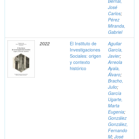
Bernal,
José
Carlos
;
Pérez
Miranda,
Gabriel
2022
El Instituto de
Aguilar
Investigaciones
García,
Sociales: origen
Javier
;
y contexto
Arreola
histórico
Ayala,
Álvaro
;
Bracho,
Julio
;
García
Ugarte,
Marta
Eugenia
;
González
González,
Fernando
M
;
José