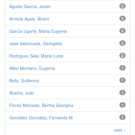
Aguilar García, Javier
2
Arreola Ayala, Álvaro
2
García Ugarte, Marta Eugenia
2
José Valenzuela, Georgette
2
Rodriguez Sala, Maria Luisa
2
Allier Montano, Eugenia
1
Boils, Guillermo
1
Bracho, Julio
1
Flores Mercado, Bertha Georgina
1
González González, Fernando M
1
next >