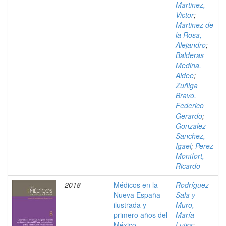
Martinez,
Victor
;
Martinez de
la Rosa,
Alejandro
;
Balderas
Medina,
Aidee
;
Zuñiga
Bravo,
Federico
Gerardo
;
Gonzalez
Sanchez,
Igael
;
Perez
Montfort,
Ricardo
2018
Médicos en la
Rodríguez
Nueva España
Sala y
ilustrada y
Muro,
primero años del
María
México
Luisa
;