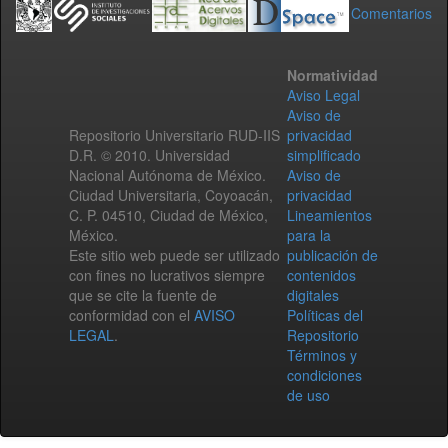
Comentarios
Normatividad
Aviso Legal
Aviso de
Repositorio Universitario RUD-IIS
privacidad
D.R. © 2010. Universidad
simplificado
Nacional Autónoma de México.
Aviso de
Ciudad Universitaria, Coyoacán,
privacidad
C. P. 04510, Ciudad de México,
Lineamientos
México.
para la
Este sitio web puede ser utilizado
publicación de
con fines no lucrativos siempre
contenidos
que se cite la fuente de
digitales
conformidad con el
AVISO
Políticas del
LEGAL
.
Repositorio
Términos y
condiciones
de uso