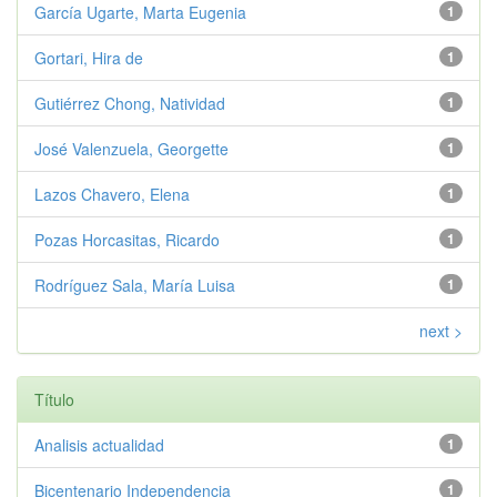
García Ugarte, Marta Eugenia
1
Gortari, Hira de
1
Gutiérrez Chong, Natividad
1
José Valenzuela, Georgette
1
Lazos Chavero, Elena
1
Pozas Horcasitas, Ricardo
1
Rodríguez Sala, María Luisa
1
next >
Título
Analisis actualidad
1
Bicentenario Independencia
1