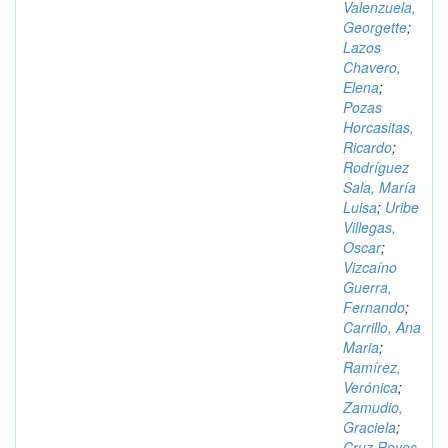
Valenzuela,
Georgette
;
Lazos
Chavero,
Elena
;
Pozas
Horcasitas,
Ricardo
;
Rodríguez
Sala, María
Luisa
;
Uribe
Villegas,
Oscar
;
Vizcaíno
Guerra,
Fernando
;
Carrillo, Ana
Maria
;
Ramírez,
Verónica
;
Zamudio,
Graciela
;
Cruz Reyes,