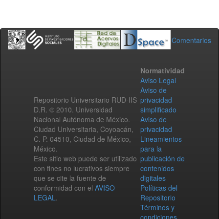
Comentarios
Normatividad
Aviso Legal
Aviso de
Repositorio Universitario RUD-IIS
privacidad
D.R. © 2010. Universidad
simplificado
Nacional Autónoma de México.
Aviso de
Ciudad Universitaria, Coyoacán,
privacidad
C. P. 04510, Ciudad de México,
Lineamientos
México.
para la
Este sitio web puede ser utilizado
publicación de
con fines no lucrativos siempre
contenidos
que se cite la fuente de
digitales
conformidad con el
AVISO
Políticas del
LEGAL
.
Repositorio
Términos y
condiciones