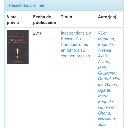
Resultados por ítem:
Vista
Fecha de
Título
Autor(es)
previa
publicación
2010
Independencia y
Allier
Revolución.
Montano,
Contribuciones
Eugenia
;
en torno a su
Arreola
conmemoración
Ayala,
Álvaro
;
Boils,
Guillermo
;
Gortari, Hira
de
;
García
Ugarte,
Marta
Eugenia
;
Gutiérrez
Chong,
Natividad
;
José