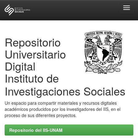
Skip
navigation
Repositorio
Universitario
Digital
Instituto de
Investigaciones Sociales
Un espacio para compartir materiales y recursos digitales
académicos producidos por los investigadores del IIS, en el
proceso de sus diferentes proyectos.
Repositorio del IIS-UNAM