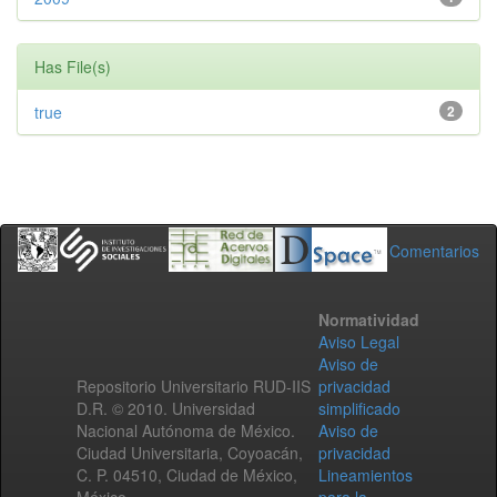
Has File(s)
true
2
Comentarios
Normatividad
Aviso Legal
Aviso de
Repositorio Universitario RUD-IIS
privacidad
D.R. © 2010. Universidad
simplificado
Nacional Autónoma de México.
Aviso de
Ciudad Universitaria, Coyoacán,
privacidad
C. P. 04510, Ciudad de México,
Lineamientos