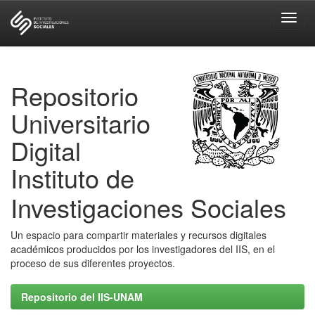
Skip
navigation
Repositorio
Universitario
Digital
Instituto de
Investigaciones Sociales
Un espacio para compartir materiales y recursos digitales
académicos producidos por los investigadores del IIS, en el
proceso de sus diferentes proyectos.
Repositorio del IIS-UNAM