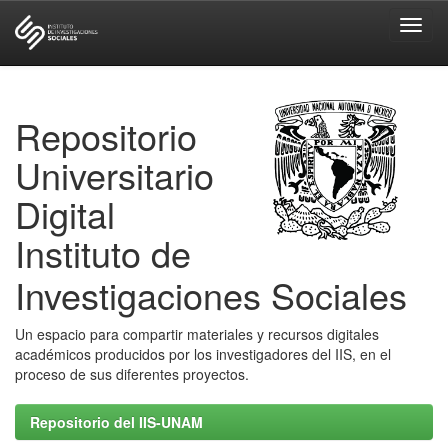
Skip
navigation
Repositorio
Universitario
Digital
Instituto de
Investigaciones Sociales
Un espacio para compartir materiales y recursos digitales
académicos producidos por los investigadores del IIS, en el
proceso de sus diferentes proyectos.
Repositorio del IIS-UNAM