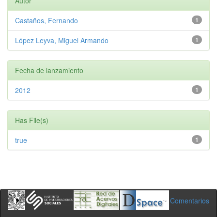
Autor
Castaños, Fernando
1
López Leyva, Miguel Armando
1
Fecha de lanzamiento
2012
1
Has File(s)
true
1
Comentarios