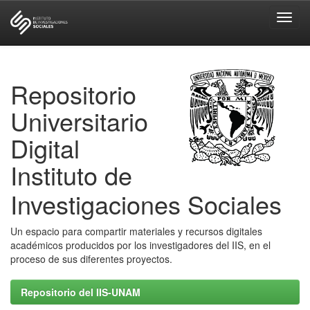
Skip
navigation
Repositorio
Universitario
Digital
Instituto de
Investigaciones Sociales
Un espacio para compartir materiales y recursos digitales
académicos producidos por los investigadores del IIS, en el
proceso de sus diferentes proyectos.
Repositorio del IIS-UNAM