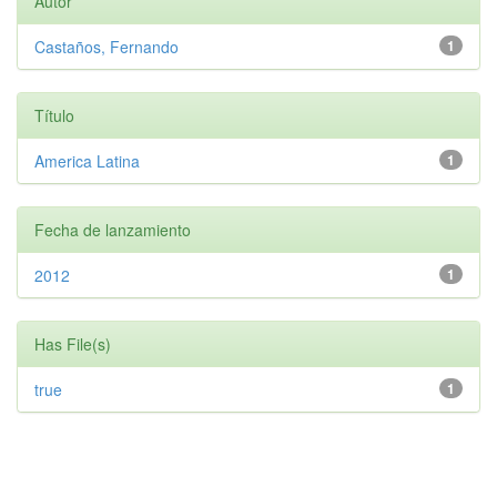
Autor
Castaños, Fernando
1
Título
America Latina
1
Fecha de lanzamiento
2012
1
Has File(s)
true
1