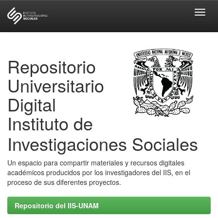
Skip
navigation
Repositorio
Universitario
Digital
Instituto de
Investigaciones Sociales
Un espacio para compartir materiales y recursos digitales
académicos producidos por los investigadores del IIS, en el
proceso de sus diferentes proyectos.
Repositorio del IIS-UNAM