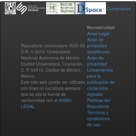
Comentarios
Normatividad
Aviso Legal
Aviso de
Repositorio Universitario RUD-IIS
privacidad
D.R. © 2010. Universidad
simplificado
Nacional Autónoma de México.
Aviso de
Ciudad Universitaria, Coyoacán,
privacidad
C. P. 04510, Ciudad de México,
Lineamientos
México.
para la
Este sitio web puede ser utilizado
publicación de
con fines no lucrativos siempre
contenidos
que se cite la fuente de
digitales
conformidad con el
AVISO
Políticas del
LEGAL
.
Repositorio
Términos y
condiciones
de uso