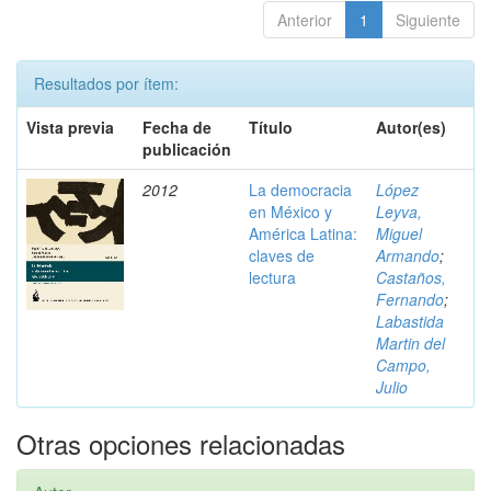
Anterior
1
Siguiente
Resultados por ítem:
Vista previa
Fecha de
Título
Autor(es)
publicación
2012
La democracia
López
en México y
Leyva,
América Latina:
Miguel
claves de
Armando
;
lectura
Castaños,
Fernando
;
Labastida
Martin del
Campo,
Julio
Otras opciones relacionadas