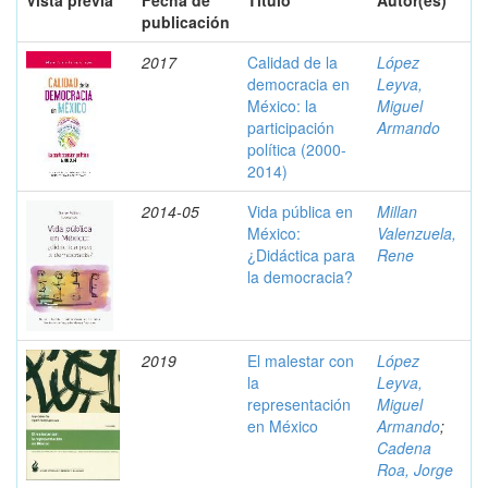
Vista previa
Fecha de
Título
Autor(es)
publicación
2017
Calidad de la
López
democracia en
Leyva,
México: la
Miguel
participación
Armando
política (2000-
2014)
2014-05
Vida pública en
Millan
México:
Valenzuela,
¿Didáctica para
Rene
la democracia?
2019
El malestar con
López
la
Leyva,
representación
Miguel
en México
Armando
;
Cadena
Roa, Jorge