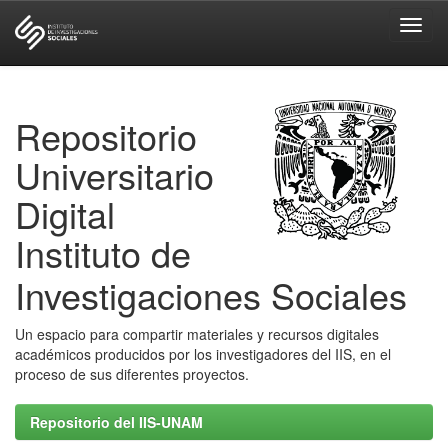
Skip
navigation
Repositorio
Universitario
Digital
Instituto de
Investigaciones Sociales
Un espacio para compartir materiales y recursos digitales
académicos producidos por los investigadores del IIS, en el
proceso de sus diferentes proyectos.
Repositorio del IIS-UNAM