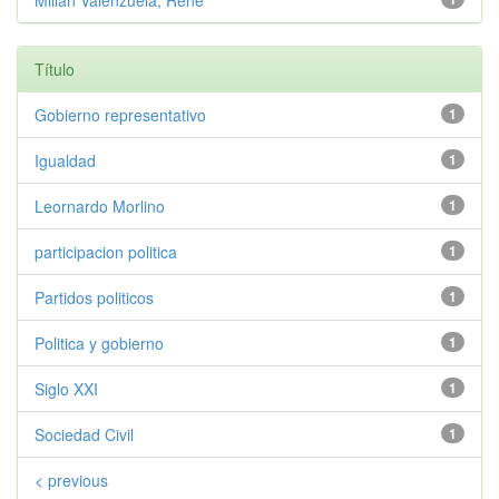
Millan Valenzuela, Rene
Título
Gobierno representativo
1
Igualdad
1
Leornardo Morlino
1
participacion politica
1
Partidos politicos
1
Politica y gobierno
1
Siglo XXI
1
Sociedad Civil
1
< previous