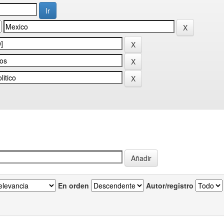
En orden
Autor/registro