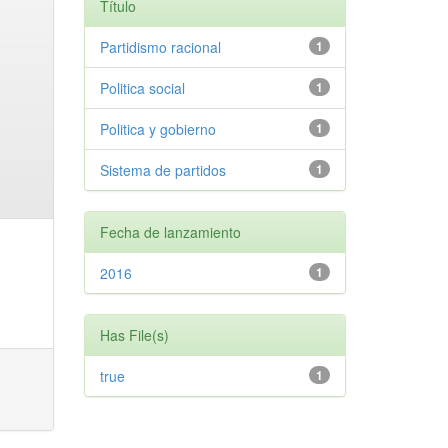
Título
Partidismo racional
1
Politica social
1
Politica y gobierno
1
Sistema de partidos
1
Fecha de lanzamiento
2016
1
Has File(s)
true
1