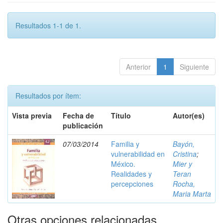
Resultados 1-1 de 1.
Anterior
1
Siguiente
Resultados por ítem:
Vista previa
Fecha de
Título
Autor(es)
publicación
07/03/2014
Familia y
Bayón,
vulnerabilidad en
Cristina
;
México.
Mier y
Realidades y
Teran
percepciones
Rocha,
Maria Marta
Otras opciones relacionadas