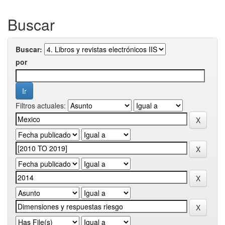
Buscar
Buscar:
por
Filtros actuales: