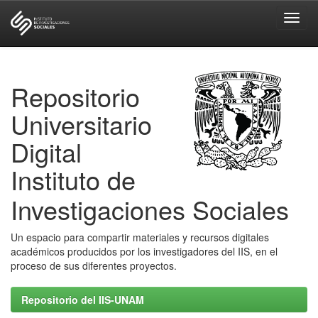
Skip
navigation
Repositorio
Universitario
Digital
Instituto de
Investigaciones Sociales
Un espacio para compartir materiales y recursos digitales
académicos producidos por los investigadores del IIS, en el
proceso de sus diferentes proyectos.
Repositorio del IIS-UNAM