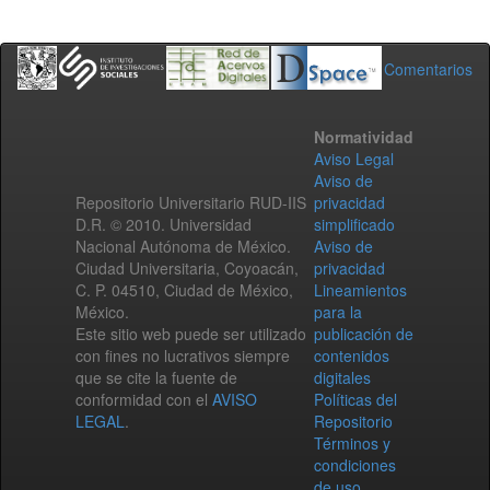
Comentarios
Normatividad
Aviso Legal
Aviso de
Repositorio Universitario RUD-IIS
privacidad
D.R. © 2010. Universidad
simplificado
Nacional Autónoma de México.
Aviso de
Ciudad Universitaria, Coyoacán,
privacidad
C. P. 04510, Ciudad de México,
Lineamientos
México.
para la
Este sitio web puede ser utilizado
publicación de
con fines no lucrativos siempre
contenidos
que se cite la fuente de
digitales
conformidad con el
AVISO
Políticas del
LEGAL
.
Repositorio
Términos y
condiciones
de uso