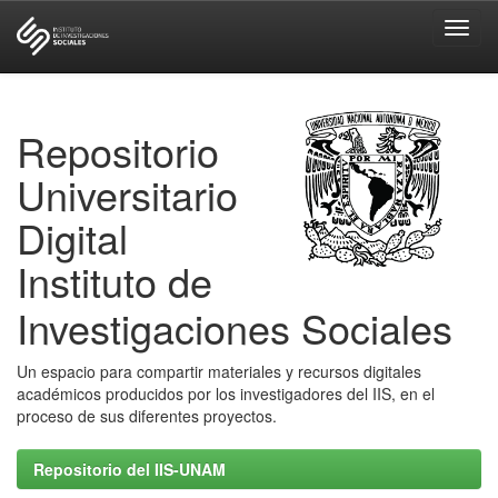
Skip
navigation
Repositorio
Universitario
Digital
Instituto de
Investigaciones Sociales
Un espacio para compartir materiales y recursos digitales
académicos producidos por los investigadores del IIS, en el
proceso de sus diferentes proyectos.
Repositorio del IIS-UNAM