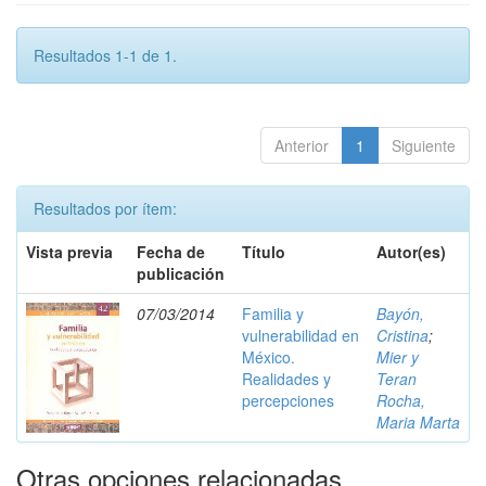
Resultados 1-1 de 1.
Anterior
1
Siguiente
Resultados por ítem:
Vista previa
Fecha de
Título
Autor(es)
publicación
07/03/2014
Familia y
Bayón,
vulnerabilidad en
Cristina
;
México.
Mier y
Realidades y
Teran
percepciones
Rocha,
Maria Marta
Otras opciones relacionadas