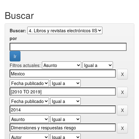
Buscar
Buscar:
por
Filtros actuales: