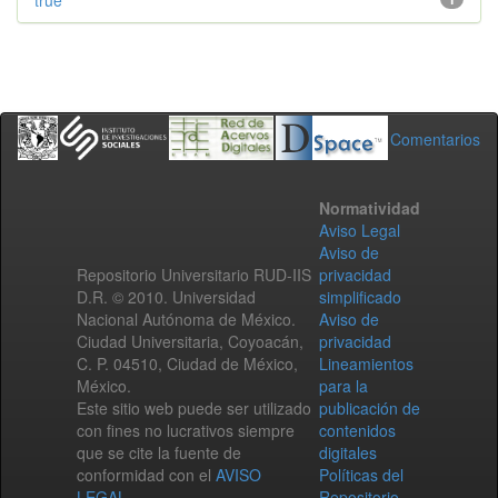
true
Comentarios
Normatividad
Aviso Legal
Aviso de
Repositorio Universitario RUD-IIS
privacidad
D.R. © 2010. Universidad
simplificado
Nacional Autónoma de México.
Aviso de
Ciudad Universitaria, Coyoacán,
privacidad
C. P. 04510, Ciudad de México,
Lineamientos
México.
para la
Este sitio web puede ser utilizado
publicación de
con fines no lucrativos siempre
contenidos
que se cite la fuente de
digitales
conformidad con el
AVISO
Políticas del
LEGAL
.
Repositorio