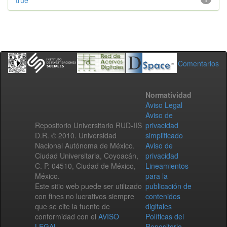
true
Comentarios
Normatividad
Aviso Legal
Aviso de
Repositorio Universitario RUD-IIS
privacidad
D.R. © 2010. Universidad
simplificado
Nacional Autónoma de México.
Aviso de
Ciudad Universitaria, Coyoacán,
privacidad
C. P. 04510, Ciudad de México,
Lineamientos
México.
para la
Este sitio web puede ser utilizado
publicación de
con fines no lucrativos siempre
contenidos
que se cite la fuente de
digitales
conformidad con el
AVISO
Políticas del
LEGAL
.
Repositorio