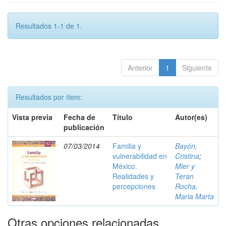
Resultados 1-1 de 1.
Anterior
1
Siguiente
Resultados por ítem:
Vista previa
Fecha de
Título
Autor(es)
publicación
07/03/2014
Familia y
Bayón,
vulnerabilidad en
Cristina
;
México.
Mier y
Realidades y
Teran
percepciones
Rocha,
Maria Marta
Otras opciones relacionadas