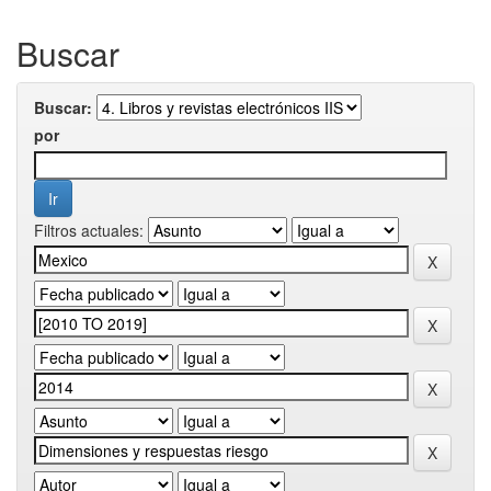
Buscar
Buscar:
por
Filtros actuales: