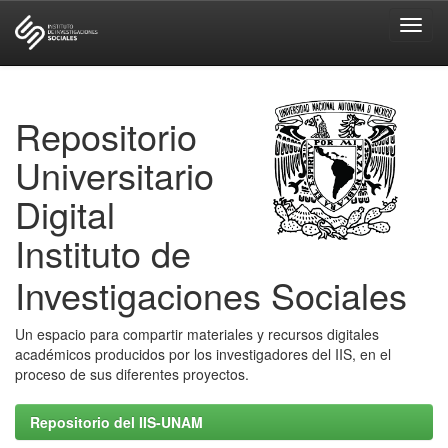
Skip
navigation
Repositorio
Universitario
Digital
Instituto de
Investigaciones Sociales
Un espacio para compartir materiales y recursos digitales
académicos producidos por los investigadores del IIS, en el
proceso de sus diferentes proyectos.
Repositorio del IIS-UNAM