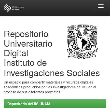
Skip
navigation
Repositorio
Universitario
Digital
Instituto de
Investigaciones Sociales
Un espacio para compartir materiales y recursos digitales
académicos producidos por los investigadores del IIS, en el
proceso de sus diferentes proyectos.
Repositorio del IIS-UNAM