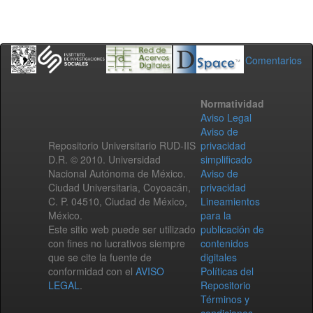
Comentarios
Normatividad
Aviso Legal
Aviso de
Repositorio Universitario RUD-IIS
privacidad
D.R. © 2010. Universidad
simplificado
Nacional Autónoma de México.
Aviso de
Ciudad Universitaria, Coyoacán,
privacidad
C. P. 04510, Ciudad de México,
Lineamientos
México.
para la
Este sitio web puede ser utilizado
publicación de
con fines no lucrativos siempre
contenidos
que se cite la fuente de
digitales
conformidad con el
AVISO
Políticas del
LEGAL
.
Repositorio
Términos y