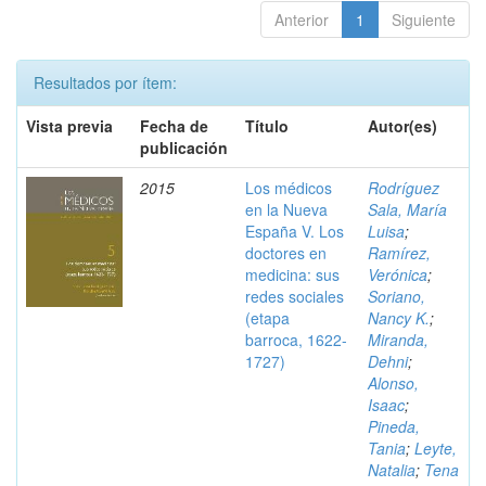
Anterior
1
Siguiente
Resultados por ítem:
Vista previa
Fecha de
Título
Autor(es)
publicación
2015
Los médicos
Rodríguez
en la Nueva
Sala, María
España V. Los
Luisa
;
doctores en
Ramírez,
medicina: sus
Verónica
;
redes sociales
Soriano,
(etapa
Nancy K.
;
barroca, 1622-
Miranda,
1727)
Dehni
;
Alonso,
Isaac
;
Pineda,
Tania
;
Leyte,
Natalia
;
Tena