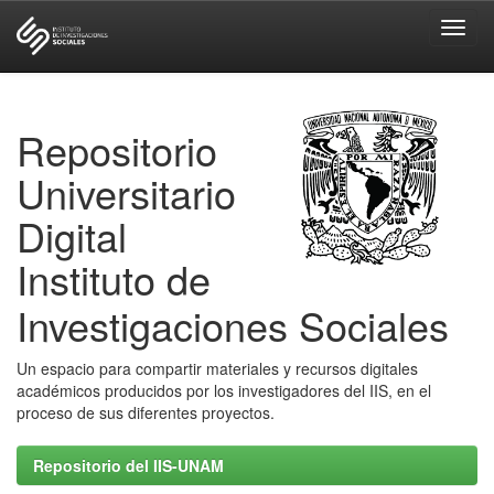
Skip
navigation
Repositorio
Universitario
Digital
Instituto de
Investigaciones Sociales
Un espacio para compartir materiales y recursos digitales
académicos producidos por los investigadores del IIS, en el
proceso de sus diferentes proyectos.
Repositorio del IIS-UNAM