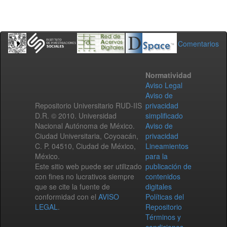
Comentarios
Normatividad
Aviso Legal
Aviso de
Repositorio Universitario RUD-IIS
privacidad
D.R. © 2010. Universidad
simplificado
Nacional Autónoma de México.
Aviso de
Ciudad Universitaria, Coyoacán,
privacidad
C. P. 04510, Ciudad de México,
Lineamientos
México.
para la
Este sitio web puede ser utilizado
publicación de
con fines no lucrativos siempre
contenidos
que se cite la fuente de
digitales
conformidad con el
AVISO
Políticas del
LEGAL
.
Repositorio
Términos y