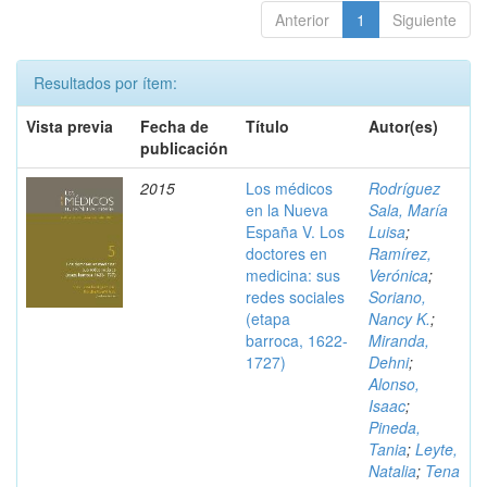
Anterior
1
Siguiente
Resultados por ítem:
Vista previa
Fecha de
Título
Autor(es)
publicación
2015
Los médicos
Rodríguez
en la Nueva
Sala, María
España V. Los
Luisa
;
doctores en
Ramírez,
medicina: sus
Verónica
;
redes sociales
Soriano,
(etapa
Nancy K.
;
barroca, 1622-
Miranda,
1727)
Dehni
;
Alonso,
Isaac
;
Pineda,
Tania
;
Leyte,
Natalia
;
Tena