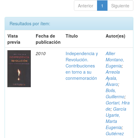
Anterior
1
Siguiente
Resultados por ítem:
Vista
Fecha de
Título
Autor(es)
previa
publicación
2010
Independencia y
Allier
Revolución.
Montano,
Contribuciones
Eugenia
;
en torno a su
Arreola
conmemoración
Ayala,
Álvaro
;
Boils,
Guillermo
;
Gortari, Hira
de
;
García
Ugarte,
Marta
Eugenia
;
Gutiérrez