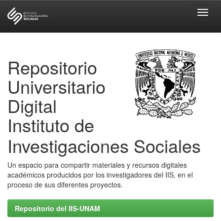
Skip
navigation
Repositorio
Universitario
Digital
Instituto de
Investigaciones Sociales
Un espacio para compartir materiales y recursos digitales
académicos producidos por los investigadores del IIS, en el
proceso de sus diferentes proyectos.
Repositorio del IIS-UNAM