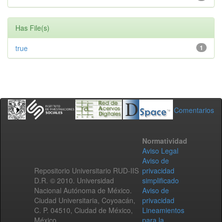
Has File(s)
true
1
Comentarios
Normatividad
Aviso Legal
Aviso de
Repositorio Universitario RUD-IIS
privacidad
D.R. © 2010. Universidad
simplificado
Nacional Autónoma de México.
Aviso de
Ciudad Universitaria, Coyoacán,
privacidad
C. P. 04510, Ciudad de México,
Lineamientos
México.
para la