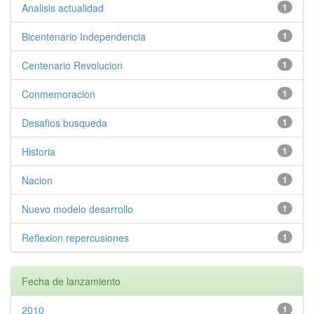
Analisis actualidad
1
Bicentenario Independencia
1
Centenario Revolucion
1
Conmemoracion
1
Desafios busqueda
1
Historia
1
Nacion
1
Nuevo modelo desarrollo
1
Reflexion repercusiones
1
Fecha de lanzamiento
2010
1