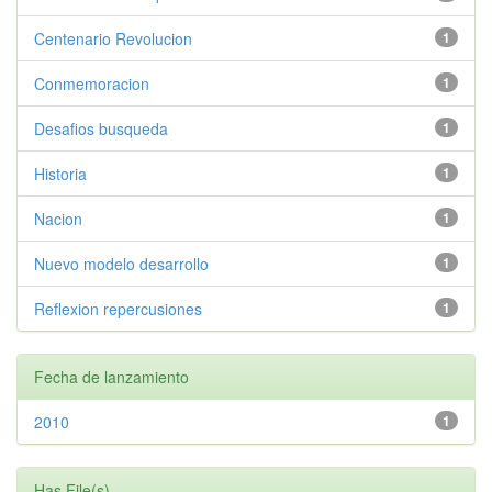
Centenario Revolucion
1
Conmemoracion
1
Desafios busqueda
1
Historia
1
Nacion
1
Nuevo modelo desarrollo
1
Reflexion repercusiones
1
Fecha de lanzamiento
2010
1
Has File(s)