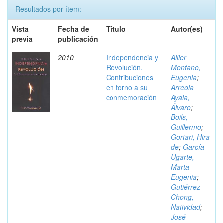
Resultados por ítem:
Vista
Fecha de
Título
Autor(es)
previa
publicación
2010
Independencia y
Allier
Revolución.
Montano,
Contribuciones
Eugenia
;
en torno a su
Arreola
conmemoración
Ayala,
Álvaro
;
Boils,
Guillermo
;
Gortari, Hira
de
;
García
Ugarte,
Marta
Eugenia
;
Gutiérrez
Chong,
Natividad
;
José