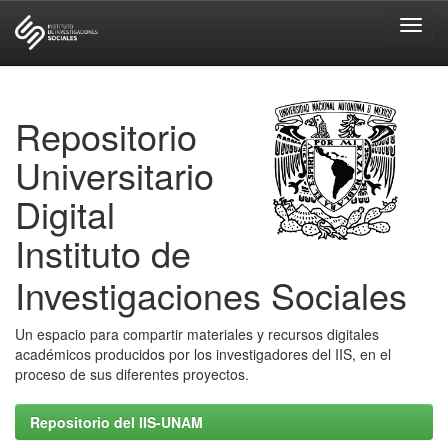
Skip
navigation
Repositorio
Universitario
Digital
Instituto de
Investigaciones Sociales
Un espacio para compartir materiales y recursos digitales
académicos producidos por los investigadores del IIS, en el
proceso de sus diferentes proyectos.
Repositorio del IIS-UNAM