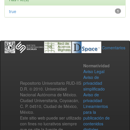
true
1
Comentarios
Normatividad
Aviso Legal
Aviso de
Repositorio Universitario RUD-IIS
privacidad
D.R. © 2010. Universidad
simplificado
Nacional Autónoma de México.
Aviso de
Ciudad Universitaria, Coyoacán,
privacidad
C. P. 04510, Ciudad de México,
Lineamientos
México.
para la
Este sitio web puede ser utilizado
publicación de
con fines no lucrativos siempre
contenidos
que se cite la fuente de
digitales