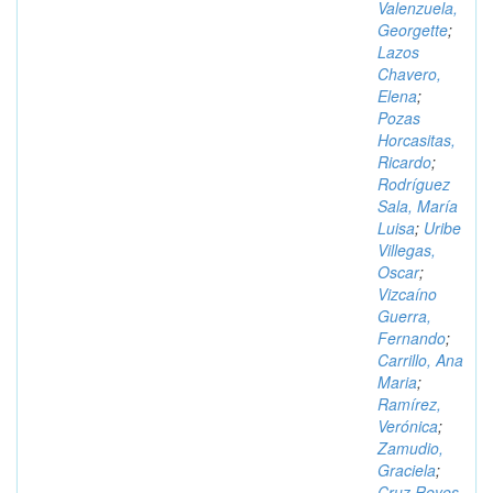
Valenzuela,
Georgette
;
Lazos
Chavero,
Elena
;
Pozas
Horcasitas,
Ricardo
;
Rodríguez
Sala, María
Luisa
;
Uribe
Villegas,
Oscar
;
Vizcaíno
Guerra,
Fernando
;
Carrillo, Ana
Maria
;
Ramírez,
Verónica
;
Zamudio,
Graciela
;
Cruz Reyes,