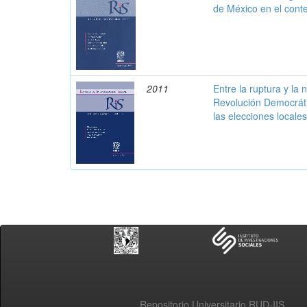
de México en el cont
2011
Entre la ruptura y la 
Revolución Democrátic
las elecciones locale
Repositorio Universitario RUD-IIS