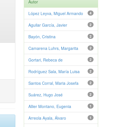
Autor
López Leyva, Miguel Armando
4
Aguilar García, Javier
2
Bayón, Cristina
2
Camarena Luhrs, Margarita
2
Gortari, Rebeca de
2
Rodríguez Sala, María Luisa
2
Santos Corral, Maria Josefa
2
Suárez, Hugo José
2
Allier Montano, Eugenia
1
Arreola Ayala, Álvaro
1