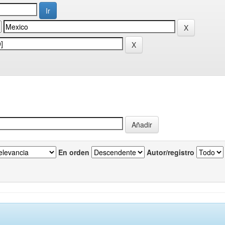
En orden
Autor/registro