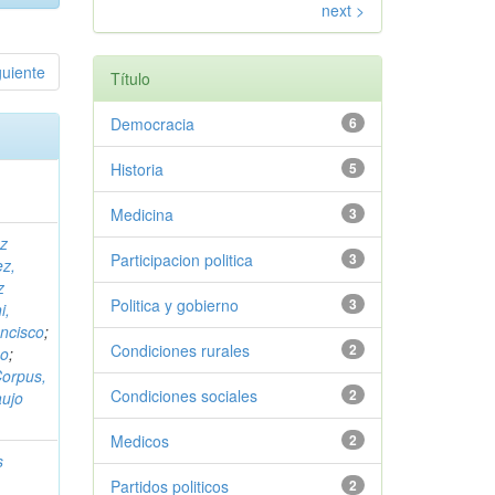
next >
guiente
Título
Democracia
6
Historia
5
Medicina
3
z
Participacion politica
3
ez,
z
Politica y gobierno
3
i,
ncisco
;
Condiciones rurales
2
so
;
orpus,
Condiciones sociales
2
aujo
Medicos
2
s
Partidos politicos
2