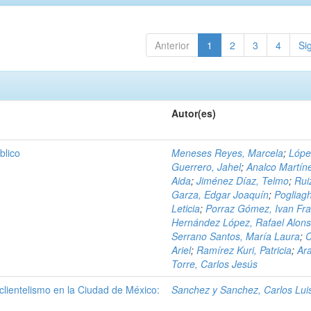
Anterior
1
2
3
4
Si
Autor(es)
blico
Meneses Reyes, Marcela
;
Lópe
Guerrero, Jahel
;
Analco Martín
Aida
;
Jiménez Díaz, Telmo
;
Rui
Garza, Edgar Joaquín
;
Pogliagh
Leticia
;
Porraz Gómez, Ivan Fra
Hernández López, Rafael Alon
Serrano Santos, María Laura
;
C
Ariel
;
Ramírez Kuri, Patricia
;
Ar
Torre, Carlos Jesús
y clientelismo en la Ciudad de México:
Sanchez y Sanchez, Carlos Lui