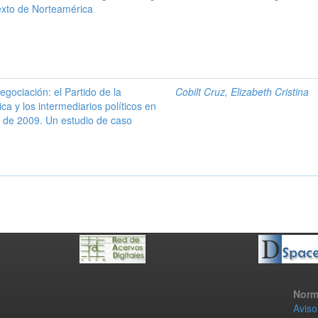
exto de Norteamérica
negociación: el Partido de la
Cobilt Cruz, Elizabeth Cristina
a y los intermediarios políticos en
s de 2009. Un estudio de caso
Norm
Aviso