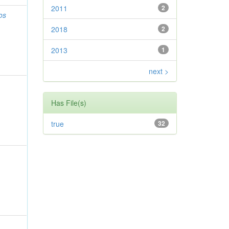
2011
2
os
2018
2
2013
1
next >
Has File(s)
true
32