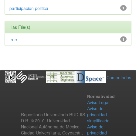
participacion politica
1
Has File(s)
true
1
Comentarios
Normatividad
Aviso Legal
Aviso de
Repositorio Universitario RUD-IIS
privacidad
D.R. © 2010. Universidad
simplificado
Nacional Autónoma de México.
Aviso de
Ciudad Universitaria, Coyoacán,
privacidad