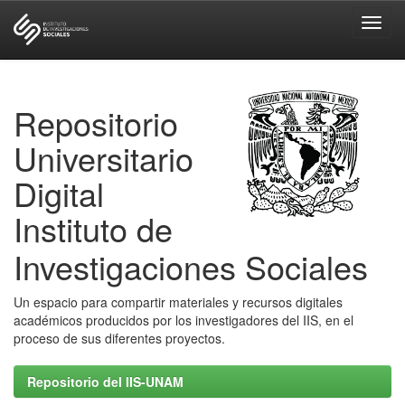
Skip
navigation
Repositorio
Universitario
Digital
Instituto de
Investigaciones Sociales
Un espacio para compartir materiales y recursos digitales
académicos producidos por los investigadores del IIS, en el
proceso de sus diferentes proyectos.
Repositorio del IIS-UNAM