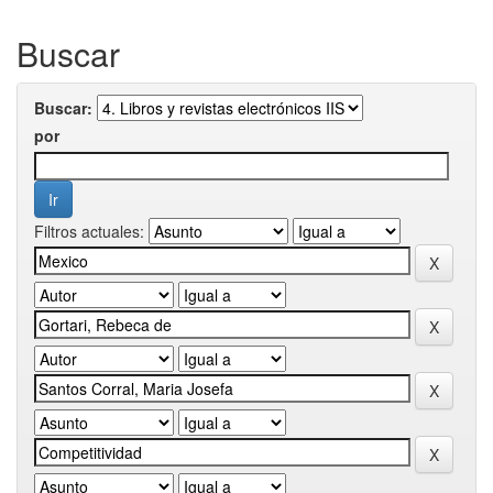
Buscar
Buscar:
por
Filtros actuales: