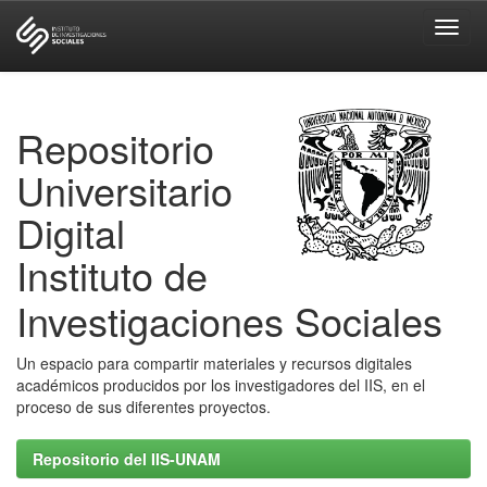
Skip
navigation
Repositorio
Universitario
Digital
Instituto de
Investigaciones Sociales
Un espacio para compartir materiales y recursos digitales
académicos producidos por los investigadores del IIS, en el
proceso de sus diferentes proyectos.
Repositorio del IIS-UNAM