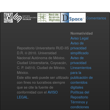
Comentarios
Normatividad
Aviso Legal
Aviso de
Repositorio Universitario RUD-IIS
privacidad
D.R. © 2010. Universidad
simplificado
Nacional Autónoma de México.
Aviso de
Ciudad Universitaria, Coyoacán,
privacidad
C. P. 04510, Ciudad de México,
Lineamientos
México.
para la
Este sitio web puede ser utilizado
publicación de
con fines no lucrativos siempre
contenidos
que se cite la fuente de
digitales
conformidad con el
AVISO
Políticas del
LEGAL
.
Repositorio
Términos y
condiciones