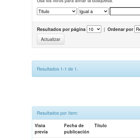
Usa los filtros para afinar la busqueda.
Resultados por página
|
Ordenar por
Resultados 1-1 de 1.
Resultados por ítem:
Vista
Fecha de
Título
previa
publicación