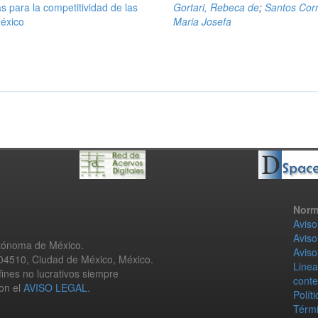
s para la competitividad de las
Gortari, Rebeca de
;
Santos Corr
éxico
Maria Josefa
Norm
Aviso
Aviso
utónoma de México.
Aviso
 04510, Ciudad de México, México.
Linea
fines no lucrativos siempre
conte
con el
AVISO LEGAL
.
Polít
Térmi