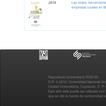
2016
Las redes: herramienta
empresas rurales en M
Repositorio Universitario RUD-IIS
D.R. © 2010. Universidad Nacional A
Ciudad Universitaria, Coyoacán, C. P.
Este sitio web puede ser utilizado con 
que se cite la fuente de conformidad 