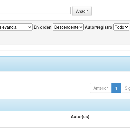
En orden
Autor/registro
Anterior
1
Si
Autor(es)