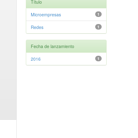
Título
Microempresas
1
Redes
1
Fecha de lanzamiento
2016
1